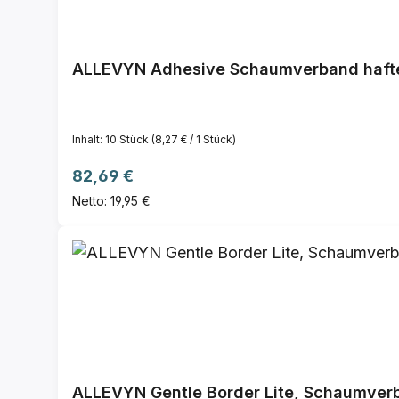
ALLEVYN Adhesive Schaumverband haft
Inhalt:
10 Stück
(8,27 € / 1 Stück)
Regulärer Preis:
82,69 €
Netto: 19,95 €
ALLEVYN Gentle Border Lite, Schaumver