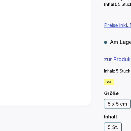
Inhalt:
5 Stü
Preise inkl
Am Lager 
zur Produ
Inhalt:
5 Stüc
SSB
ausw
Größe
5 x 5 cm
ausw
Inhalt
5 St.