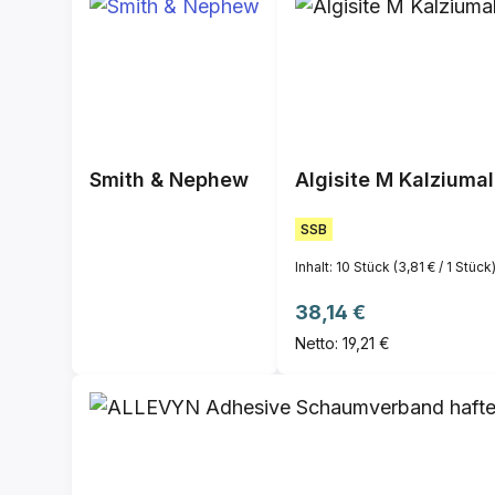
Smith & Nephew
Algisite M Kalzium
SSB
Inhalt:
10 Stück
(3,81 € / 1 Stück
Regulärer Preis:
38,14 €
Netto: 19,21 €