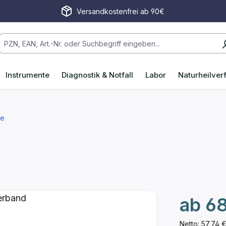
Versandkostenfrei ab 90€
Instrumente
Diagnostik & Notfall
Labor
Naturheilver
de
ab
68
Netto: 57,74 