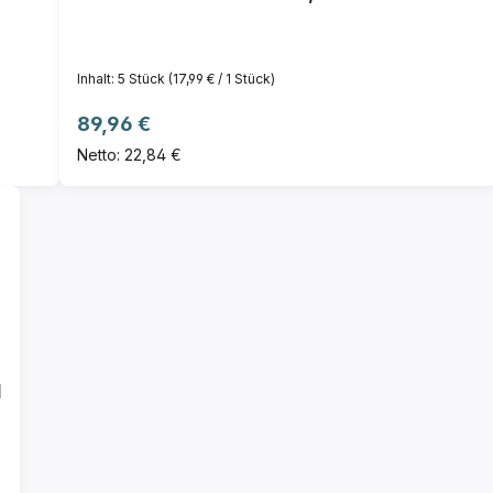
Inhalt:
5 Stück
(17,99 € / 1 Stück)
Regulärer Preis:
89,96 €
Netto: 22,84 €
d