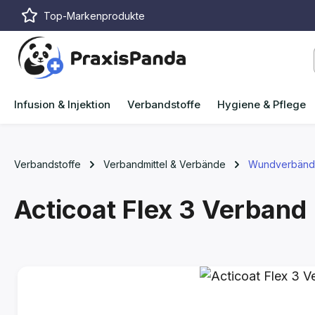
Top-Markenprodukte
m Hauptinhalt springen
Zur Suche springen
Zur Hauptnavigation springen
Infusion & Injektion
Verbandstoffe
Hygiene & Pflege
Verbandstoffe
Verbandmittel & Verbände
Wundverbän
Acticoat Flex 3 Verband
Bildergalerie überspringen