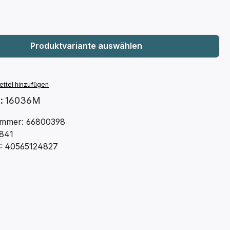
ttel hinzufügen
.:
16036M
mmer: 66800398
841
: 40565124827