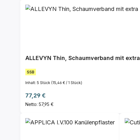
ALLEVYN Thin, Schaumverband mit extr
SSB
Inhalt:
5 Stück
(15,46 € / 1 Stück)
Regulärer Preis:
77,29 €
Netto: 57,95 €