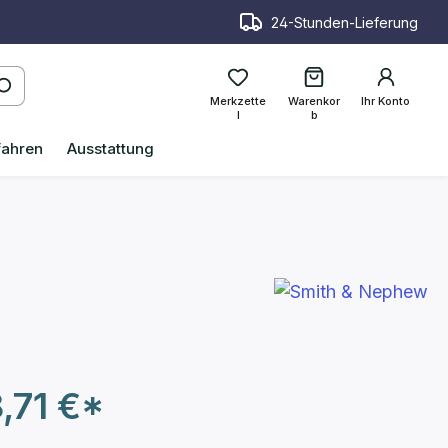
24-Stunden-Lieferung
Merkzette
Warenkor
Ihr Konto
l
b
fahren
Ausstattung
,71 €*
€