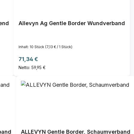
end
Allevyn Ag Gentle Border Wundverband
Inhalt:
10 Stück
(7,13 € / 1 Stück)
Regulärer Preis:
71,34 €
Netto: 59,95 €
band
ALLEVYN Gentle Border, Schaumverband