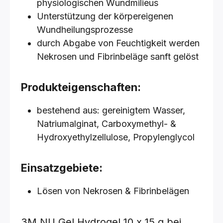
physiologischen Wundmilieus
Unterstützung der körpereigenen
Wundheilungsprozesse
durch Abgabe von Feuchtigkeit werden
Nekrosen und Fibrinbeläge sanft gelöst
Produkteigenschaften:
bestehend aus: gereinigtem Wasser,
Natriumalginat, Carboxymethyl- &
Hydroxyethylzellulose, Propylenglycol
Einsatzgebiete:
Lösen von Nekrosen & Fibrinbelägen
3M NU Gel Hydrogel
10 x 15 g
bei