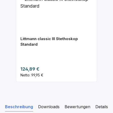
Littmann classic III Stethoskop
Standard
Regulärer Preis:
124,89 €
Netto: 99,95 €
Beschreibung
Downloads
Bewertungen
Details z