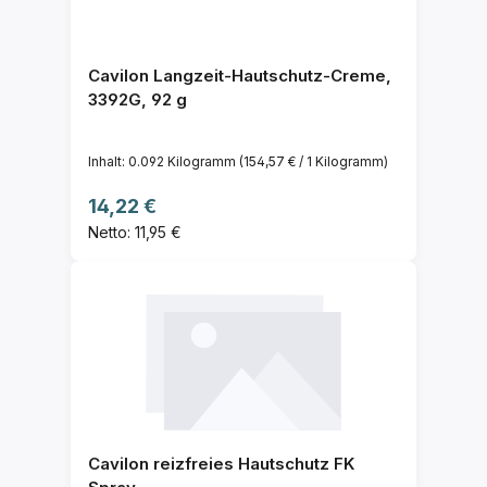
Cavilon Langzeit-Hautschutz-Creme,
3392G, 92 g
Inhalt:
0.092 Kilogramm
(154,57 € / 1 Kilogramm)
Regulärer Preis:
14,22 €
Netto: 11,95 €
Cavilon reizfreies Hautschutz FK