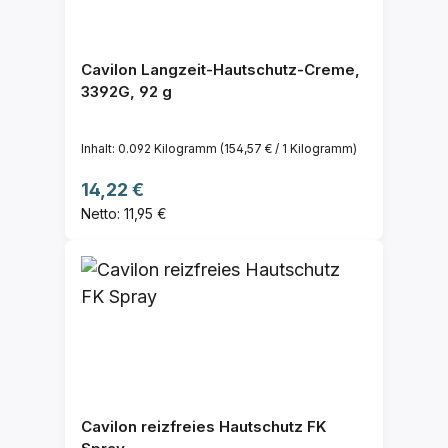
Cavilon Langzeit-Hautschutz-Creme,
3392G, 92 g
Inhalt:
0.092 Kilogramm
(154,57 € / 1 Kilogramm)
Regulärer Preis:
14,22 €
Netto: 11,95 €
Cavilon reizfreies Hautschutz FK