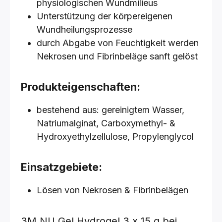
physiologischen Wundmilieus
Unterstützung der körpereigenen
Wundheilungsprozesse
durch Abgabe von Feuchtigkeit werden
Nekrosen und Fibrinbeläge sanft gelöst
Produkteigenschaften:
bestehend aus: gereinigtem Wasser,
Natriumalginat, Carboxymethyl- &
Hydroxyethylzellulose, Propylenglycol
Einsatzgebiete:
Lösen von Nekrosen & Fibrinbelägen
3M NU Gel Hydrogel
3 x 15 g
bei