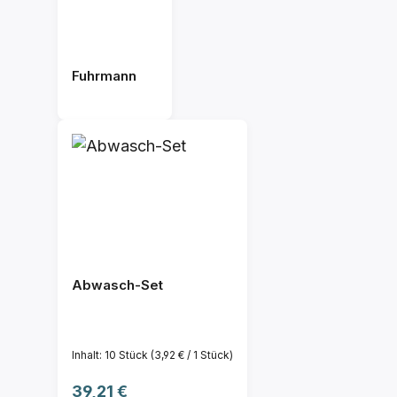
Fuhrmann
Abwasch-Set
Inhalt:
10 Stück
(3,92 € / 1 Stück)
Regulärer Preis:
39,21 €