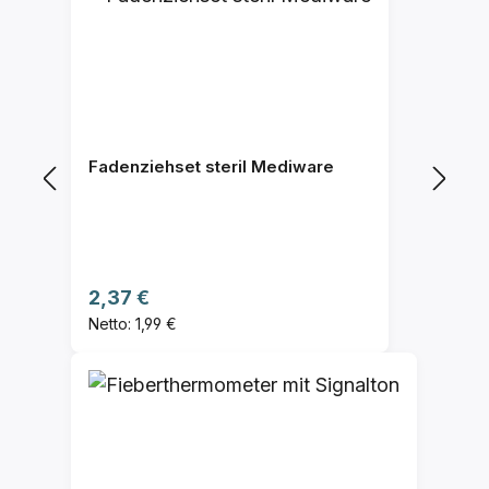
Fadenziehset steril Mediware
Regulärer Preis:
2,37 €
Netto: 1,99 €