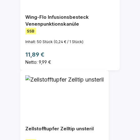
Wing-Flo Infusionsbesteck
Venenpunktionskanüle
SSB
Inhalt:
50 Stück
(0,24 € / 1 Stück)
Regulärer Preis:
11,89 €
Netto: 9,99 €
Zellstofftupfer Zelltip unsteril