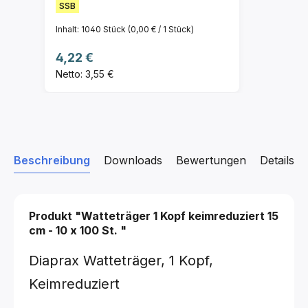
SSB
Inhalt:
1040 Stück
(0,00 € / 1 Stück)
Regulärer Preis:
4,22 €
Netto: 3,55 €
Beschreibung
Downloads
Bewertungen
Details z
Produkt "Watteträger 1 Kopf keimreduziert
15
cm - 10 x 100 St.
"
Diaprax Watteträger, 1 Kopf,
Keimreduziert