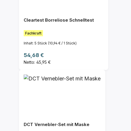
Cleartest Borreliose Schnelltest
Fachkraft
Inhalt:
5 Stück
(10,94 € / 1 Stück)
Regulärer Preis:
54,68 €
Netto: 45,95 €
DCT Vernebler-Set mit Maske