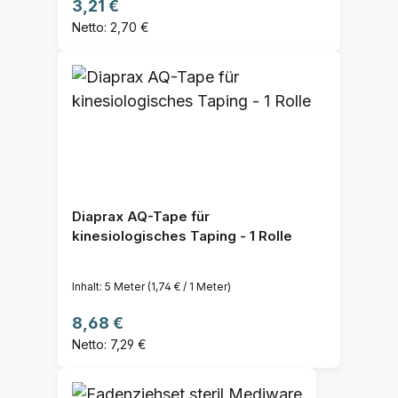
Regulärer Preis:
3,21 €
Netto: 2,70 €
Diaprax AQ-Tape für
kinesiologisches Taping - 1 Rolle
Inhalt:
5 Meter
(1,74 € / 1 Meter)
Regulärer Preis:
8,68 €
Netto: 7,29 €