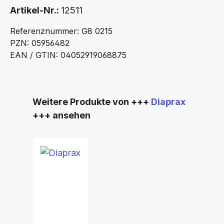
Artikel-Nr.:
12511
Referenznummer: G8 0215
PZN: 05956482
EAN / GTIN: 04052919068875
Produktgalerie überspringen
Weitere Produkte von +++
Diaprax
+++ ansehen