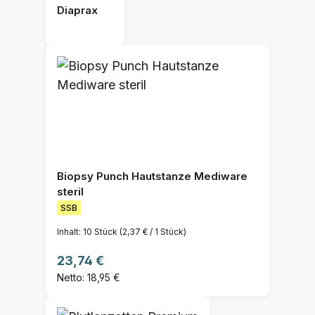
Diaprax
Biopsy Punch Hautstanze Mediware
steril
SSB
Inhalt:
10 Stück
(2,37 € / 1 Stück)
Regulärer Preis:
23,74 €
Netto: 18,95 €