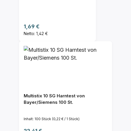
Regulärer Preis:
1,69 €
Netto: 1,42 €
Multistix 10 SG Harntest von
Bayer/Siemens 100 St.
Inhalt:
100 Stück
(0,22 € / 1 Stück)
Regulärer Preis:
22,41 €