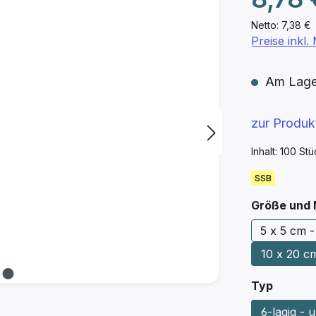
Netto: 7,38 €
Preise inkl
Am Lager 
zur Produ
Inhalt:
100 St
SSB
Größe und
5 x 5 cm -
10 x 20 cm
auswäh
Typ
6-lagig - u