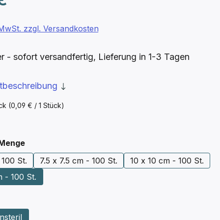
. MwSt. zzgl. Versandkosten
- sofort versandfertig, Lieferung in 1-3 Tagen
ktbeschreibung
ück
(0,09 € / 1 Stück)
auswählen
 Menge
 100 St.
7.5 x 7.5 cm - 100 St.
10 x 10 cm - 100 St.
 - 100 St.
len
nsteril