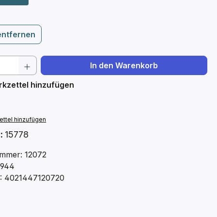
entfernen
 Anzahl: Gib den gewünschten Wert ein 
In den Warenkorb
kzettel hinzufügen
ttel hinzufügen
.:
15778
mmer: 12072
0944
: 4021447120720