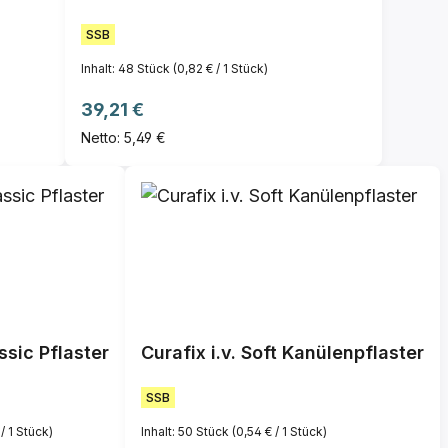
SSB
Inhalt:
48 Stück
(0,82 € / 1 Stück)
Regulärer Preis:
39,21 €
Netto: 5,49 €
assic Pflaster
Curafix i.v. Soft Kanülenpflaster
SSB
 / 1 Stück)
Inhalt:
50 Stück
(0,54 € / 1 Stück)