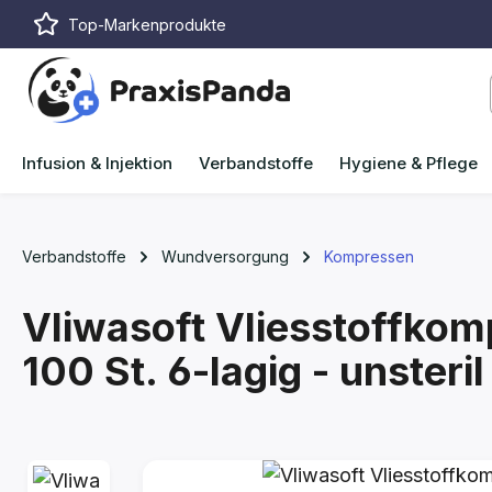
Top-Markenprodukte
m Hauptinhalt springen
Zur Suche springen
Zur Hauptnavigation springen
Infusion & Injektion
Verbandstoffe
Hygiene & Pflege
Verbandstoffe
Wundversorgung
Kompressen
Vliwasoft Vliesstoffkom
100 St.
6-lagig - unsteril
Bildergalerie überspringen