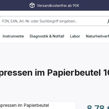
Versandkostenfrei ab 90€
Instrumente
Diagnostik & Notfall
Labor
Naturheilver
pressen im Papierbeutel
1
Regulärer P
8,78 