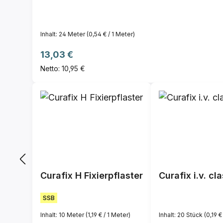
Inhalt:
24 Meter
(0,54 € / 1 Meter)
Regulärer Preis:
13,03 €
Netto: 10,95 €
Curafix H Fixierpflaster
Curafix i.v. cl
SSB
Inhalt:
10 Meter
(1,19 € / 1 Meter)
Inhalt:
20 Stück
(0,19 €