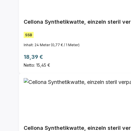
Cellona Synthetikwatte, einzeln steril ve
SSB
Inhalt:
24 Meter
(0,77 € / 1 Meter)
Regulärer Preis:
18,39 €
Netto: 15,45 €
Cellona Synthetikwatte, einzeln steril ve