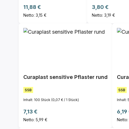
Regulärer Preis:
Regulärer Preis:
11,88 €
3,80 €
Netto: 3,15 €
Netto: 3,19 €
Curaplast sensitive Pflaster rund
Cura
SSB
SSB
Inhalt:
100 Stück
(0,07 € / 1 Stück)
Inhalt:
Regulärer Preis:
Regul
7,13 €
6,19
Netto: 5,99 €
Netto: