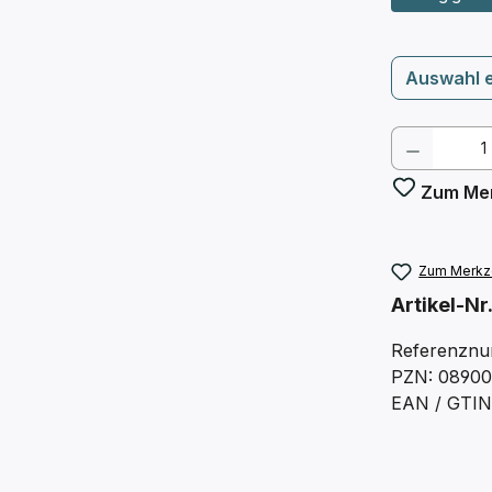
Auswahl 
Produkt
Zum Mer
Zum Merkze
Artikel-Nr
Referenznu
PZN: 0890
EAN / GTIN