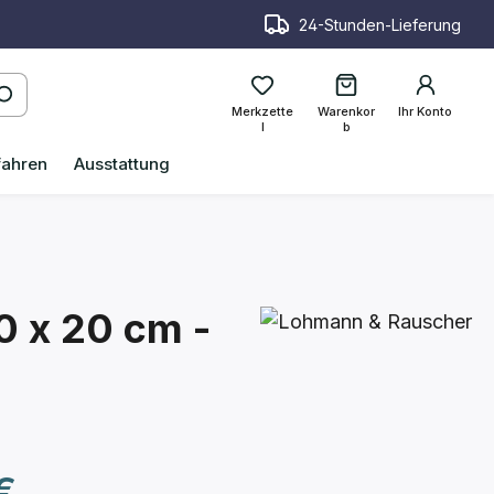
24-Stunden-Lieferung
Merkzette
Warenkor
Ihr Konto
l
b
fahren
Ausstattung
0 x 20 cm -
reis:
€