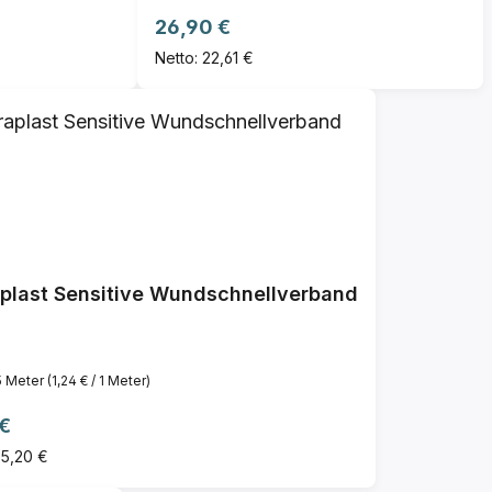
Regulärer Preis:
26,90 €
Netto: 22,61 €
plast Sensitive Wundschnellverband
5 Meter
(1,24 € / 1 Meter)
ärer Preis:
 €
 5,20 €