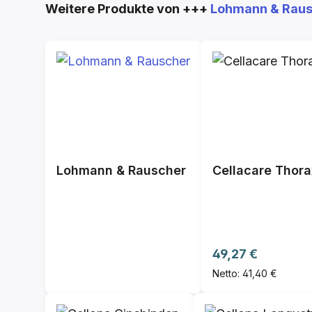
Produktgalerie überspringen
Weitere Produkte von +++
Lohmann & Rau
Lohmann & Rauscher
Cellacare Thor
Regulärer Preis:
49,27 €
Netto: 41,40 €