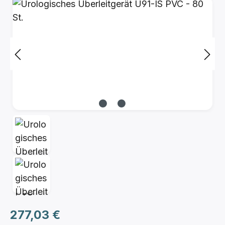
Bildergalerie überspringen
Regulärer Preis:
277,03 €