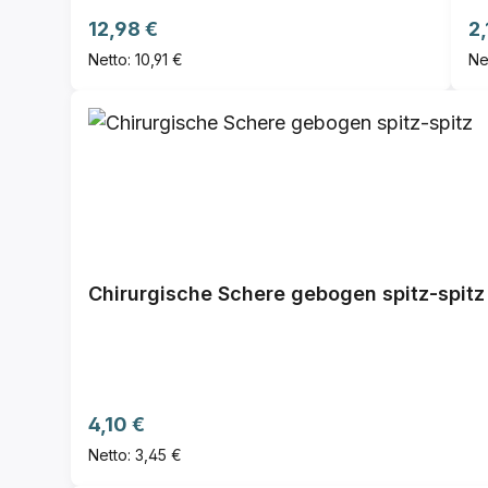
Regulärer Preis:
Re
12,98 €
2,
Netto: 10,91 €
Ne
Chirurgische Schere gebogen spitz-spitz
Regulärer Preis:
4,10 €
Netto: 3,45 €