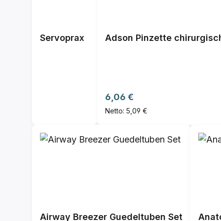
Servoprax
Adson Pinzette chirurgisc
Regulärer Preis:
6,06 €
Netto: 5,09 €
Airway Breezer Guedeltuben Set
Anat