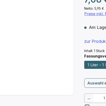
Netto: 5,95 €
Preise inkl
Am Lager 
zur Produ
Inhalt:
1 Stück
Fassungsv
1 Liter - 1 
Auswahl 
Produkt