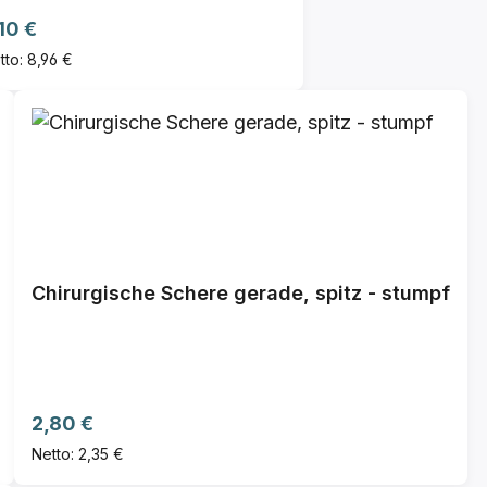
gulärer Preis:
10 €
tto: 8,96 €
Chirurgische Schere gerade, spitz - stumpf
Regulärer Preis:
2,80 €
Netto: 2,35 €