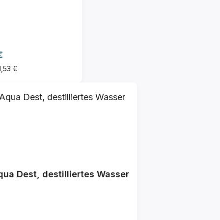
ärer Preis:
€
1,53 €
Aqua Dest, destilliertes Wasser