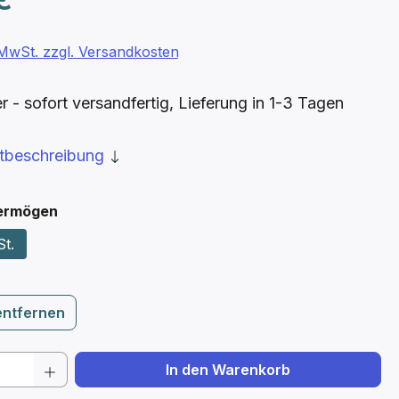
. MwSt. zzgl. Versandkosten
- sofort versandfertig, Lieferung in 1-3 Tagen
ktbeschreibung
auswählen
ermögen
St.
entfernen
 Anzahl: Gib den gewünschten Wert ein 
In den Warenkorb