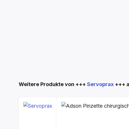
Produktgalerie überspringen
Weitere Produkte von +++
Servoprax
+++ 