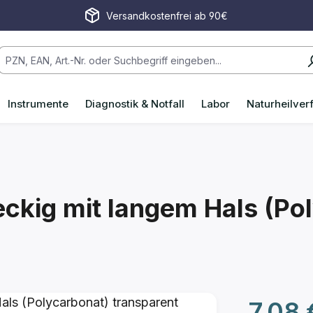
Versandkostenfrei ab 90€
Instrumente
Diagnostik & Notfall
Labor
Naturheilver
eckig mit langem Hals (Po
Regulärer P
7,08 