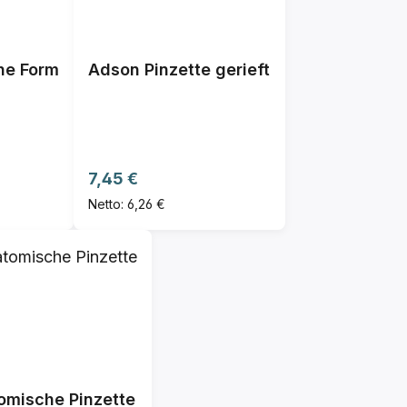
he Form
Adson Pinzette gerieft
Regulärer Preis:
7,45 €
Netto: 6,26 €
omische Pinzette