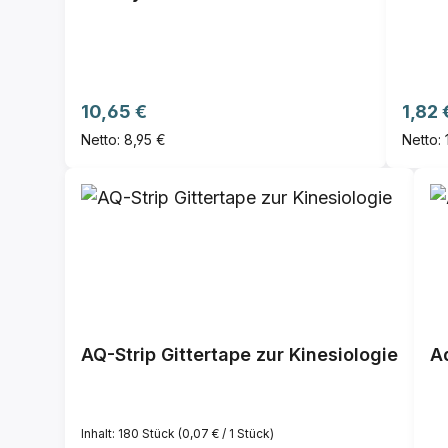
Regulärer Preis:
Regul
10,65 €
1,82 
Netto: 8,95 €
Netto: 
AQ-Strip Gittertape zur Kinesiologie
Inhalt:
180 Stück
(0,07 € / 1 Stück)