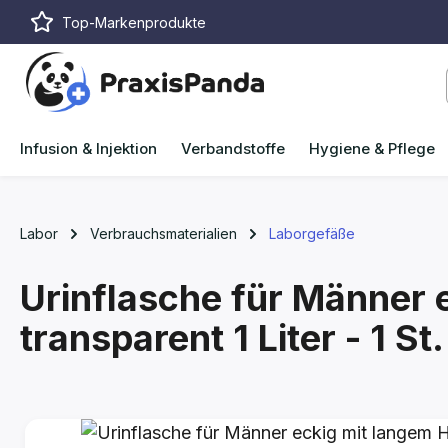
Top-Markenprodukte
m Hauptinhalt springen
Zur Suche springen
Zur Hauptnavigation springen
Infusion & Injektion
Verbandstoffe
Hygiene & Pflege
Labor
Verbrauchsmaterialien
Laborgefäße
Urinflasche für Männer 
transparent
1 Liter - 1 St.
Bildergalerie überspringen