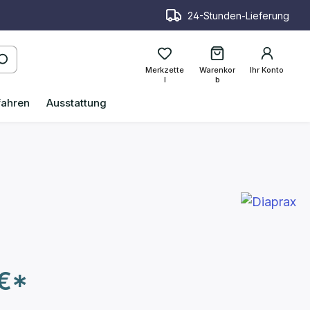
24-Stunden-Lieferung
Merkzette
Warenkor
Ihr Konto
l
b
fahren
Ausstattung
 €*