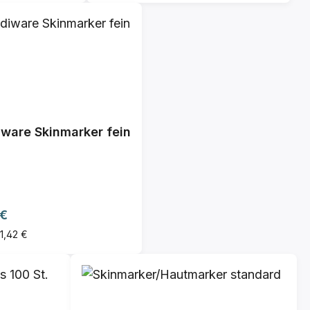
ware Skinmarker fein
ärer Preis:
 €
 1,42 €