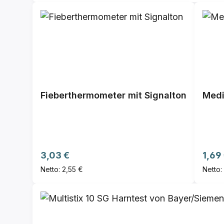
Fieberthermometer mit Signalton
Medi
Regulärer Preis:
Regul
3,03 €
1,69
Netto: 2,55 €
Netto: