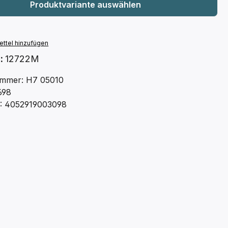
ttel hinzufügen
.:
12722M
mmer: H7 05010
698
: 4052919003098