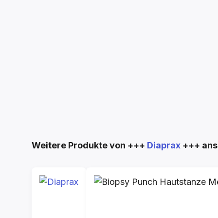
Produktgalerie überspringen
Weitere Produkte von +++
Diaprax
+++ ans