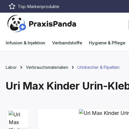
Top-Markenprodukte
m Hauptinhalt springen
Zur Suche springen
Zur Hauptnavigation springen
Infusion & Injektion
Verbandstoffe
Hygiene & Pflege
Labor
Verbrauchsmaterialien
Urinbecher & Pipetten
Uri Max Kinder Urin-Kleb
Bildergalerie überspringen