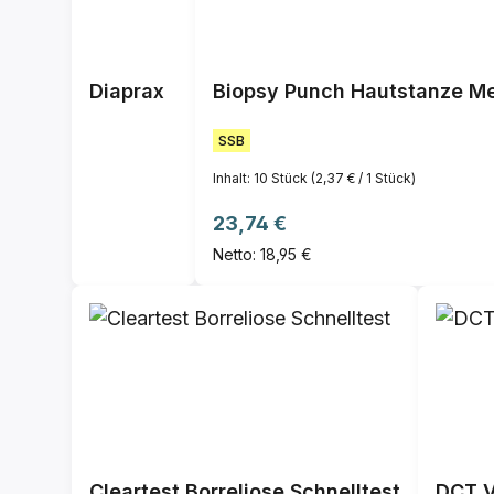
Diaprax
Biopsy Punch Hautstanze Me
SSB
Inhalt:
10 Stück
(2,37 € / 1 Stück)
Regulärer Preis:
23,74 €
Netto: 18,95 €
Cleartest Borreliose Schnelltest
DCT V