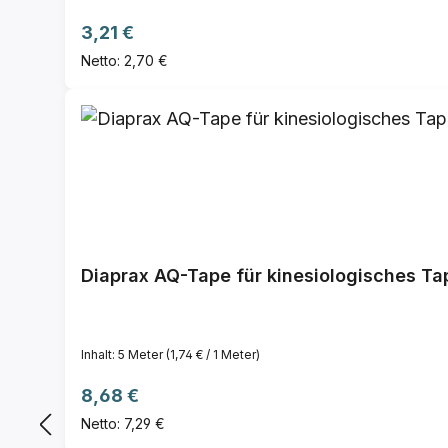
Regulärer Preis:
3,21 €
Netto: 2,70 €
Diaprax AQ-Tape für kinesiologisches Tap
Inhalt:
5 Meter
(1,74 € / 1 Meter)
Regulärer Preis:
8,68 €
Netto: 7,29 €