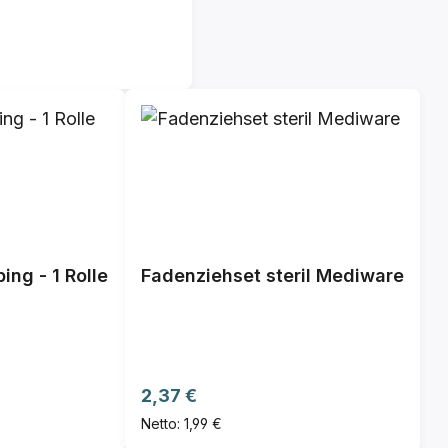
ing - 1 Rolle
Fadenziehset steril Mediware
Regulärer Preis:
2,37 €
Netto: 1,99 €