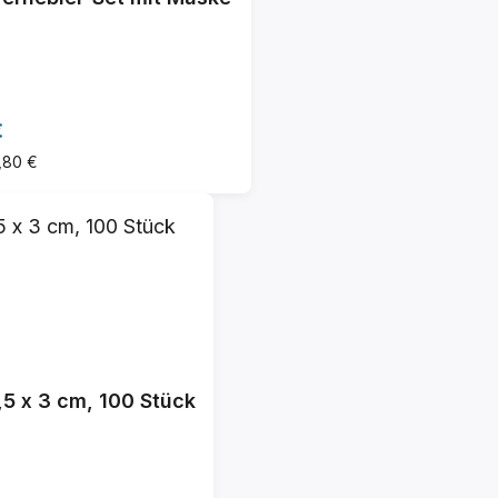
rer Preis:
€
3,80 €
,5 x 3 cm, 100 Stück