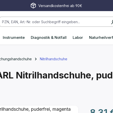
Versandkostenfrei ab 90€
Instrumente
Diagnostik & Notfall
Labor
Naturheilver
uchungshandschuhe
Nitrilhandschuhe
L Nitrilhandschuhe, pud
Regulärer P
8,31 