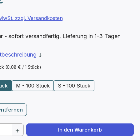
. MwSt. zzgl. Versandkosten
- sofort versandfertig, Lieferung in 1-3 Tagen
ktbeschreibung
ück
(0,08 € / 1 Stück)
ählen
tück
M - 100 Stück
S - 100 Stück
entfernen
 Anzahl: Gib den gewünschten Wert ein 
In den Warenkorb