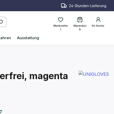
24-Stunden-Lieferung
Merkzette
Warenkor
Ihr Konto
l
b
fahren
Ausstattung
erfrei, magenta
reis:
€