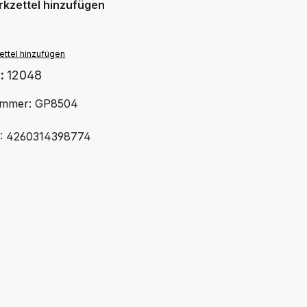
kzettel hinzufügen
ttel hinzufügen
.:
12048
ummer: GP8504
: 4260314398774