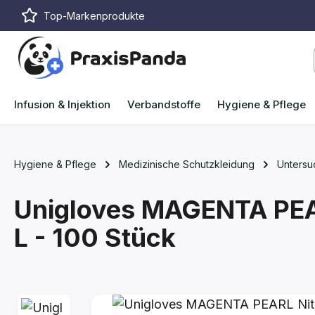
Top-Markenprodukte
m Hauptinhalt springen
Zur Suche springen
Zur Hauptnavigation springen
Infusion & Injektion
Verbandstoffe
Hygiene & Pflege
Hygiene & Pflege
Medizinische Schutzkleidung
Unters
Unigloves MAGENTA PEAR
L - 100 Stück
Bildergalerie überspringen