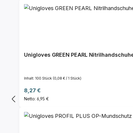
Unigloves GREEN PEARL Nitrilhandschuhe,
Inhalt:
100 Stück
(0,08 € / 1 Stück)
Regulärer Preis:
8,27 €
Netto: 6,95 €