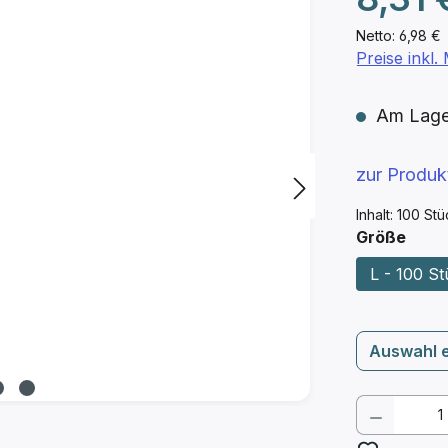
Netto: 6,98 €
Preise inkl
Am Lager 
zur Produ
Inhalt:
100 St
ausw
Größe
L - 100 S
Auswahl 
Produkt