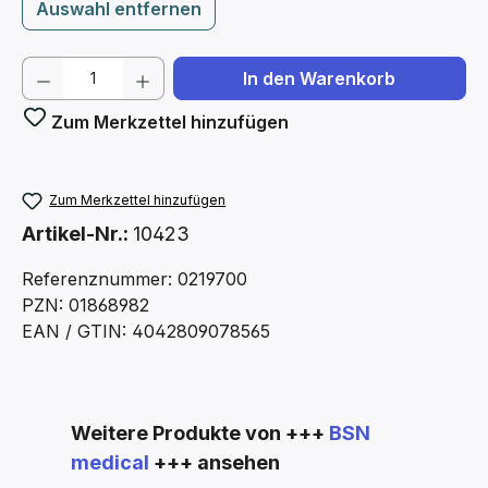
Auswahl entfernen
Produkt Anzahl: Gib den gewünschten We
In den Warenkorb
Zum Merkzettel hinzufügen
Zum Merkzettel hinzufügen
Artikel-Nr.:
10423
Referenznummer: 0219700
PZN: 01868982
EAN / GTIN: 4042809078565
Produktgalerie überspringen
Weitere Produkte von +++
BSN
medical
+++ ansehen