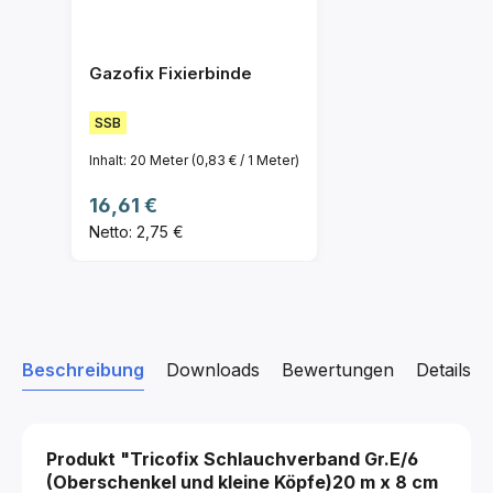
Gazofix Fixierbinde
SSB
Inhalt:
20 Meter
(0,83 € / 1 Meter)
Regulärer Preis:
16,61 €
Netto: 2,75 €
Beschreibung
Downloads
Bewertungen
Details z
Produkt "Tricofix Schlauchverband
Gr.E/6
(Oberschenkel und kleine Köpfe)20 m x 8 cm