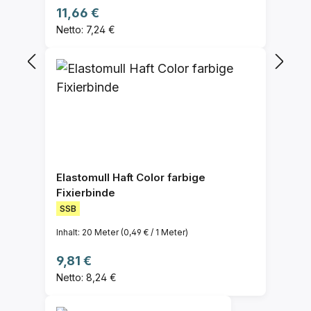
Regulärer Preis:
11,66 €
Netto: 7,24 €
Elastomull Haft Color farbige
Fixierbinde
SSB
Inhalt:
20 Meter
(0,49 € / 1 Meter)
Regulärer Preis:
9,81 €
Netto: 8,24 €