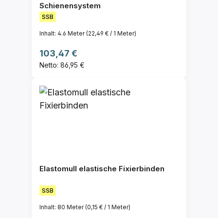
Schienensystem
SSB
Inhalt:
4.6 Meter
(22,49 € / 1 Meter)
Regulärer Preis:
103,47 €
Netto: 86,95 €
Elastomull elastische Fixierbinden
SSB
Inhalt:
80 Meter
(0,15 € / 1 Meter)