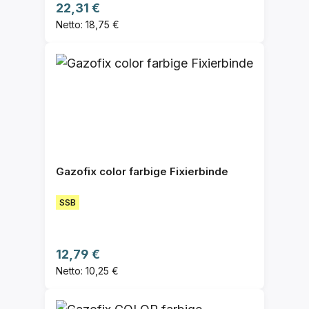
Regulärer Preis:
22,31 €
Netto: 18,75 €
Gazofix color farbige Fixierbinde
SSB
Regulärer Preis:
12,79 €
Netto: 10,25 €