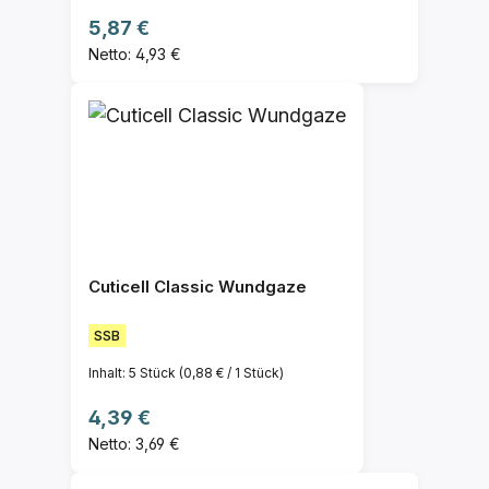
Regulärer Preis:
5,87 €
Netto: 4,93 €
Cuticell Classic Wundgaze
SSB
Inhalt:
5 Stück
(0,88 € / 1 Stück)
Regulärer Preis:
4,39 €
Netto: 3,69 €