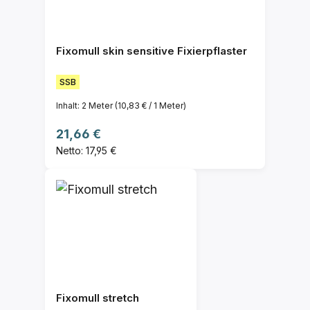
Fixomull skin sensitive Fixierpflaster
SSB
Inhalt:
2 Meter
(10,83 € / 1 Meter)
Regulärer Preis:
21,66 €
Netto: 17,95 €
Fixomull stretch