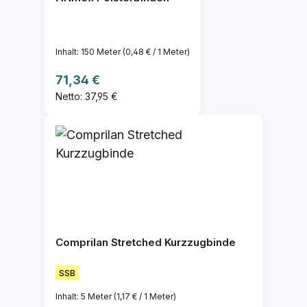
Inhalt:
150 Meter
(0,48 € / 1 Meter)
Regulärer Preis:
71,34 €
Netto: 37,95 €
Comprilan Stretched Kurzzugbinde
SSB
Inhalt:
5 Meter
(1,17 € / 1 Meter)