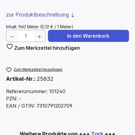
zur Produktbeschreibung
Inhalt:
960 Meter
(0,12 € / 1 Meter)
Produkt Anzahl: Gib den gewünschten We
In den Warenkorb
Zum Merkzettel hinzufügen
Zum Merkzettel hinzufügen
Artikel-Nr.:
25832
Referenznummer: 101240
PZN: -
EAN / GTIN: 7310791202709
Produktgalerie überspringen
Weitere Produkte von +++
Tork
+++