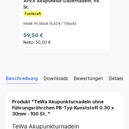
APEX Akupunktur-Dauernadeln, 96
St.
Fachkraft
Inhalt:
96 Stück
(0,62 € / 1 Stück)
Regulärer Preis:
59,50 €
Netto: 50,00 €
Beschreibung
Downloads
Bewertungen
Details z
Produkt "TeWa Akupunkturnadeln ohne
Führungsröhrchen PB-Typ Kunststoff
0.30 x
30mm - 100 St.
"
TeWa Akupunkturnadeln