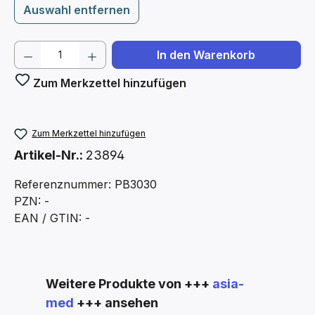
Auswahl entfernen
Produkt Anzahl: Gib den gewünschten We
In den Warenkorb
Zum Merkzettel hinzufügen
Zum Merkzettel hinzufügen
Artikel-Nr.:
23894
Referenznummer: PB3030
PZN: -
EAN / GTIN: -
Produktgalerie überspringen
Weitere Produkte von +++
asia-
med
+++ ansehen