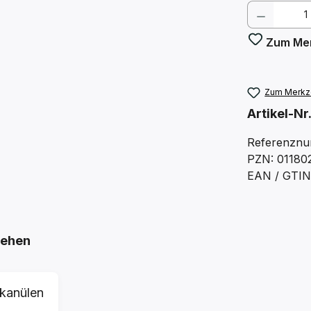
Produkt
Zum Mer
Zum Merkze
Artikel-Nr
Referenzn
PZN: 01180
EAN / GTIN
sehen