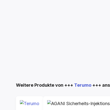
Produktgalerie überspringen
Weitere Produkte von +++
Terumo
+++ an