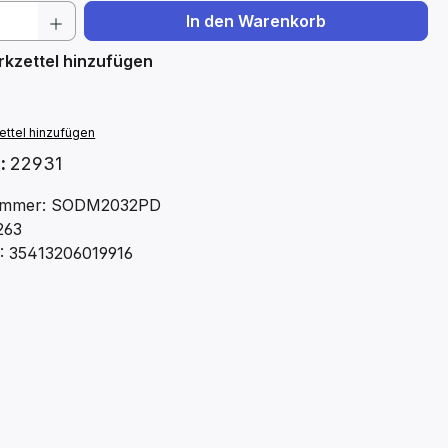
 Anzahl: Gib den gewünschten Wert ein 
In den Warenkorb
kzettel hinzufügen
ttel hinzufügen
.:
22931
ummer: SODM2032PD
263
: 35413206019916