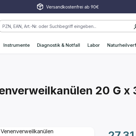
Versandkostenfrei ab 90€
Instrumente
Diagnostik & Notfall
Labor
Naturheilver
nenverweilkanülen
20 G x 
Regulärer P
27,31