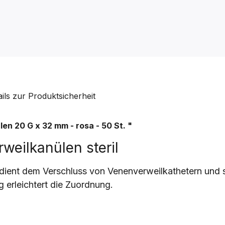
ails zur Produktsicherheit
ülen
20 G x 32 mm - rosa - 50 St.
"
weilkanülen steril
ient dem Verschluss von Venenverweilkathetern und s
 erleichtert die Zuordnung.