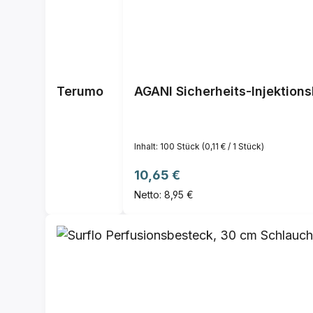
Terumo
AGANI Sicherheits-Injektion
Inhalt:
100 Stück
(0,11 € / 1 Stück)
Regulärer Preis:
10,65 €
Netto: 8,95 €