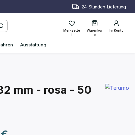
24-Stunden-Lieferung
Merkzette
Warenkor
Ihr Konto
l
b
fahren
Ausstattung
32 mm - rosa - 50
reis:
 €