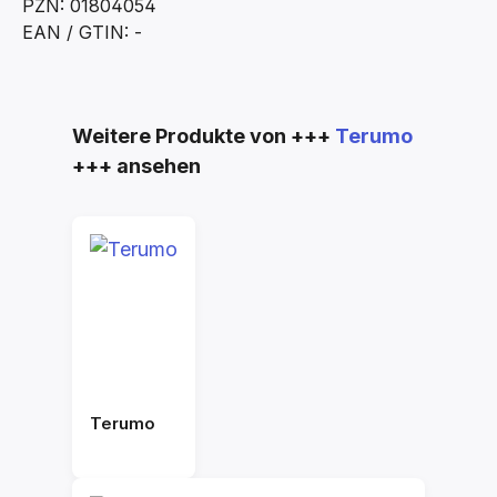
PZN: 01804054
EAN / GTIN: -
Produktgalerie überspringen
Weitere Produkte von +++
Terumo
+++ ansehen
Terumo