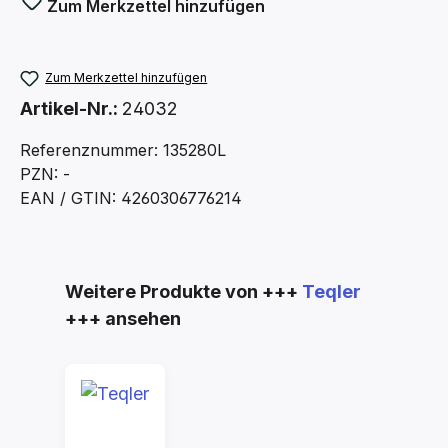
Zum Merkzettel hinzufügen
Zum Merkzettel hinzufügen
Artikel-Nr.:
24032
Referenznummer: 135280L
PZN: -
EAN / GTIN: 4260306776214
Produktgalerie überspringen
Weitere Produkte von +++
Teqler
+++ ansehen