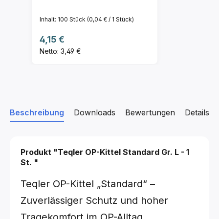
Inhalt:
100 Stück
(0,04 € / 1 Stück)
Regulärer Preis:
4,15 €
Netto: 3,49 €
Beschreibung
Downloads
Bewertungen
Details z
Produkt "Teqler OP-Kittel Standard
Gr. L - 1
St.
"
Teqler OP-Kittel „Standard“ –
Zuverlässiger Schutz und hoher
Tragekomfort im OP-Alltag