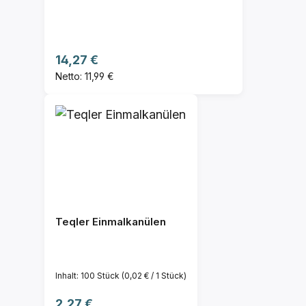
Regulärer Preis:
14,27 €
Netto: 11,99 €
Teqler Einmalkanülen
Inhalt:
100 Stück
(0,02 € / 1 Stück)
Regulärer Preis:
2,27 €