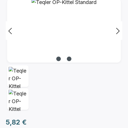
Bildergalerie überspringen
Regulärer Preis:
5,82 €