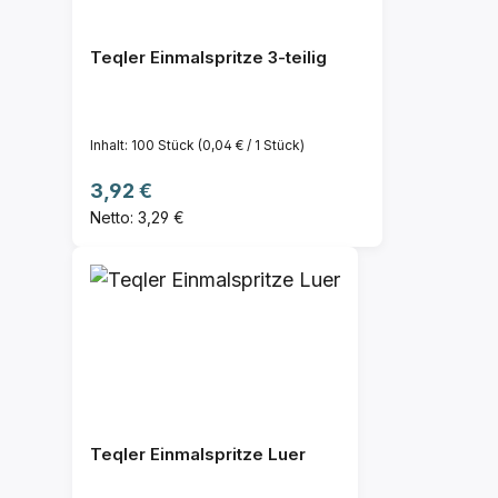
Teqler Einmalspritze 3-teilig
Inhalt:
100 Stück
(0,04 € / 1 Stück)
Regulärer Preis:
3,92 €
Netto: 3,29 €
Teqler Einmalspritze Luer