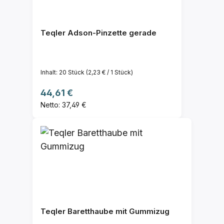
Teqler Adson-Pinzette gerade
Inhalt:
20 Stück
(2,23 € / 1 Stück)
Regulärer Preis:
44,61 €
Netto: 37,49 €
Teqler Baretthaube mit Gummizug