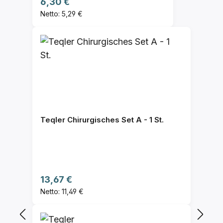
Regulärer Preis:
6,30 €
Netto: 5,29 €
Teqler Chirurgisches Set A - 1 St.
Regulärer Preis:
13,67 €
Netto: 11,49 €