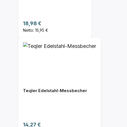
Regulärer Preis:
18,98 €
Netto: 15,95 €
Teqler Edelstahl-Messbecher
Regulärer Preis:
14,27 €