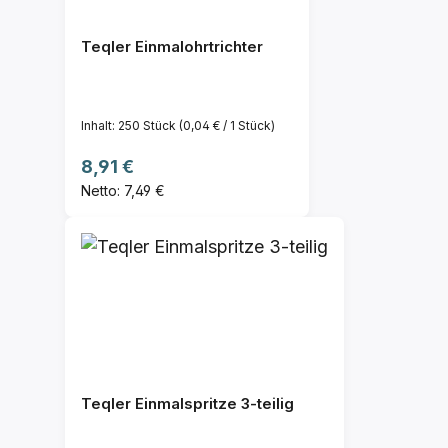
Teqler Einmalohrtrichter
Inhalt:
250 Stück
(0,04 € / 1 Stück)
Regulärer Preis:
8,91 €
Netto: 7,49 €
Teqler Einmalspritze 3-teilig