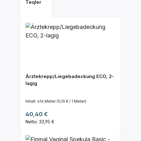
Teqler
Ärztekrepp/Liegebadeckung ECO, 2-
lagig
Inhalt:
414 Meter
(0,10 € / 1 Meter)
Regulärer Preis:
40,40 €
Netto: 33,95 €