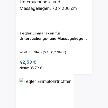
Teqler Einmallaken für
Untersuchungs- und Massageliegen,
70 x 200 cm
Inhalt:
100 Stück
(0,43 € / 1 Stück)
Regulärer Preis:
42,59 €
Netto: 35,79 €