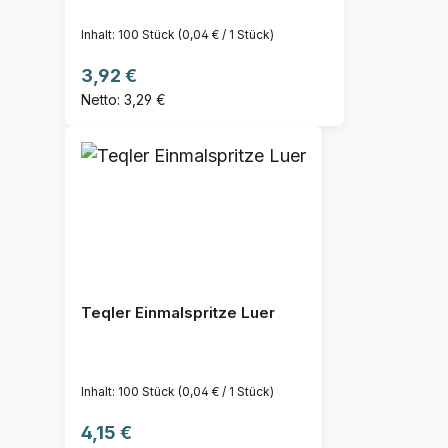
Inhalt:
100 Stück
(0,04 € / 1 Stück)
Regulärer Preis:
3,92 €
Netto: 3,29 €
Teqler Einmalspritze Luer
Inhalt:
100 Stück
(0,04 € / 1 Stück)
Regulärer Preis:
4,15 €