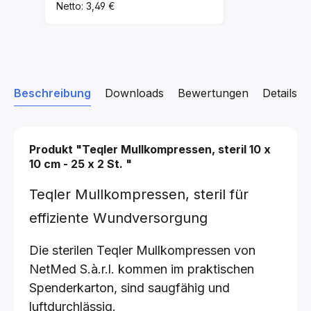
Netto: 3,49 €
Beschreibung
Downloads
Bewertungen
Details z
Produkt "Teqler Mullkompressen, steril
10 x
10 cm - 25 x 2 St.
"
Teqler Mullkompressen, steril für
effiziente Wundversorgung
Die sterilen Teqler Mullkompressen von
NetMed S.à.r.l. kommen im praktischen
Spenderkarton, sind saugfähig und
luftdurchlässig.