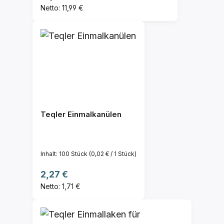
Netto: 11,99 €
Teqler Einmalkanülen
Inhalt:
100 Stück
(0,02 € / 1 Stück)
Regulärer Preis:
2,27 €
Netto: 1,71 €