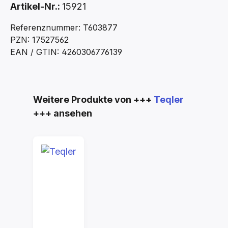
Artikel-Nr.:
15921
Referenznummer: T603877
PZN: 17527562
EAN / GTIN: 4260306776139
Produktgalerie überspringen
Weitere Produkte von +++
Teqler
+++ ansehen