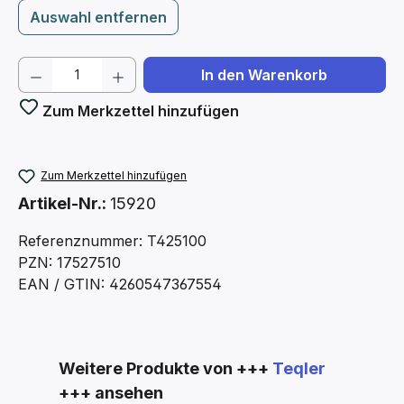
Auswahl entfernen
Produkt Anzahl: Gib den gewünschten We
In den Warenkorb
Zum Merkzettel hinzufügen
Zum Merkzettel hinzufügen
Artikel-Nr.:
15920
Referenznummer: T425100
PZN: 17527510
EAN / GTIN: 4260547367554
Produktgalerie überspringen
Weitere Produkte von +++
Teqler
+++ ansehen