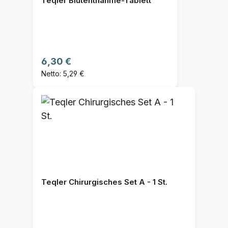
Teqler Blutentnahme-Tablett
Regulärer Preis:
6,30 €
Netto: 5,29 €
Teqler Chirurgisches Set A - 1 St.