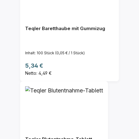
Teqler Baretthaube mit Gummizug
Inhalt:
100 Stück
(0,05 € / 1 Stück)
Regulärer Preis:
5,34 €
Netto: 4,49 €