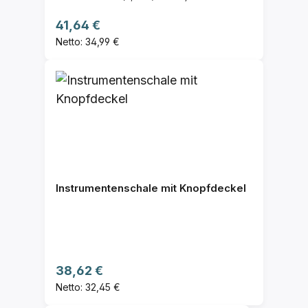
Regulärer Preis:
41,64 €
Netto: 34,99 €
Instrumentenschale mit Knopfdeckel
Regulärer Preis:
38,62 €
Netto: 32,45 €