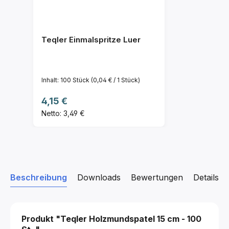
Teqler Einmalspritze Luer
Inhalt:
100 Stück
(0,04 € / 1 Stück)
Regulärer Preis:
4,15 €
Netto: 3,49 €
Beschreibung
Downloads
Bewertungen
Details z
Produkt "Teqler Holzmundspatel
15 cm - 100