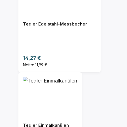
Teqler Edelstahl-Messbecher
Regulärer Preis:
14,27 €
Netto: 11,99 €
Teqler Einmalkanülen