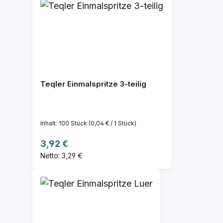
Teqler Einmalspritze 3-teilig
Inhalt:
100 Stück
(0,04 € / 1 Stück)
Regulärer Preis:
3,92 €
Netto: 3,29 €