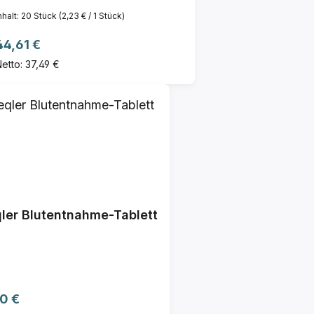
nhalt:
20 Stück
(2,23 € / 1 Stück)
Regulärer Preis:
44,61 €
etto: 37,49 €
ler Blutentnahme-Tablett
ulärer Preis:
0 €