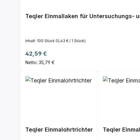
Teqler Einmallaken für Untersuchungs- 
Inhalt:
100 Stück
(0,43 € / 1 Stück)
Regulärer Preis:
42,59 €
Netto: 35,79 €
Teqler Einmalohrtrichter
Teqler Einmal