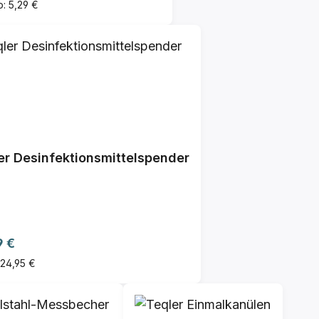
o: 5,29 €
er Desinfektionsmittelspender
ärer Preis:
9 €
 24,95 €