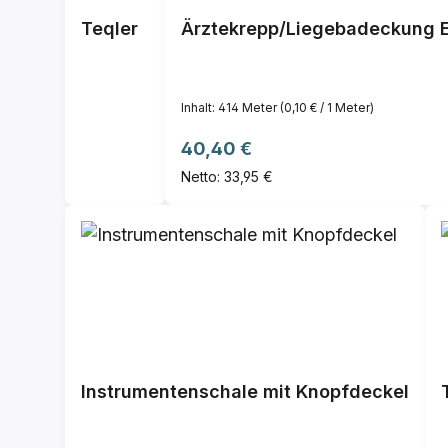
Teqler
Ärztekrepp/Liegebadeckung E
Inhalt:
414 Meter
(0,10 € / 1 Meter)
Regulärer Preis:
40,40 €
Netto: 33,95 €
Instrumentenschale mit Knopfdeckel