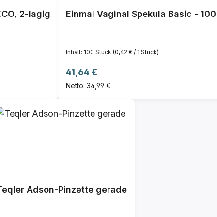
CO, 2-lagig
Einmal Vaginal Spekula Basic - 100 
Inhalt:
100 Stück
(0,42 € / 1 Stück)
Regulärer Preis:
41,64 €
Netto: 34,99 €
Teqler Adson-Pinzette gerade