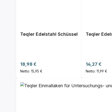
Teqler Edelstahl Schüssel
Teqler Ede
Regulärer Preis:
Regulärer Pre
18,98 €
14,27 €
Netto: 15,95 €
Netto: 11,99 €