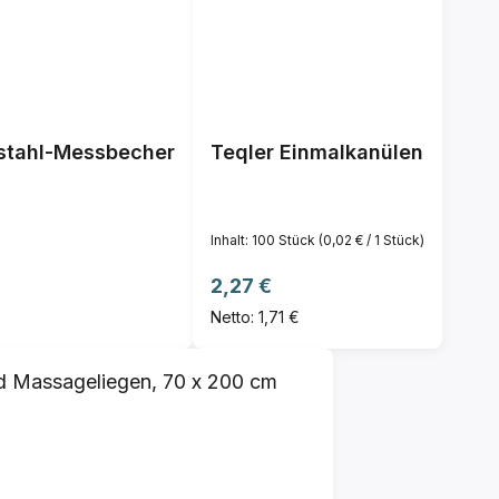
lstahl-Messbecher
Teqler Einmalkanülen
Inhalt:
100 Stück
(0,02 € / 1 Stück)
is:
Regulärer Preis:
2,27 €
Netto: 1,71 €