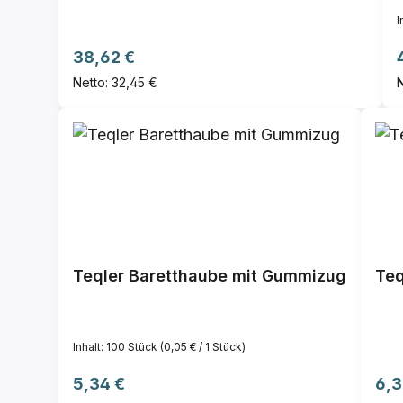
I
Regulärer Preis:
38,62 €
Netto: 32,45 €
N
Teqler Baretthaube mit Gummizug
Teq
Inhalt:
100 Stück
(0,05 € / 1 Stück)
Regulärer Preis:
Reg
5,34 €
6,3