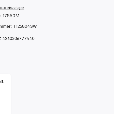
ttel hinzufügen
.:
17550M
ummer: T125804SW
: 4260306777440