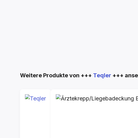
Produktgalerie überspringen
Weitere Produkte von +++
Teqler
+++ ans