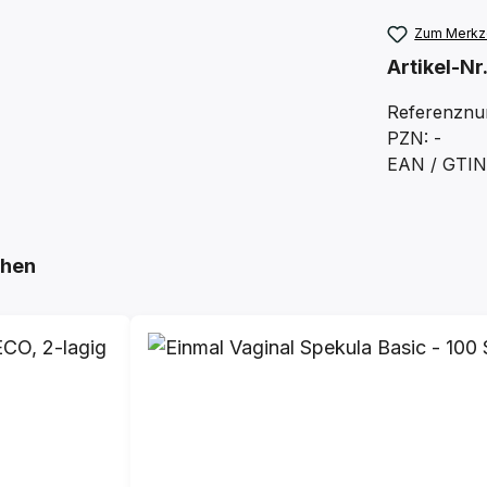
Zum Merkze
Artikel-Nr
Referenzn
PZN: -
EAN / GTIN
ehen