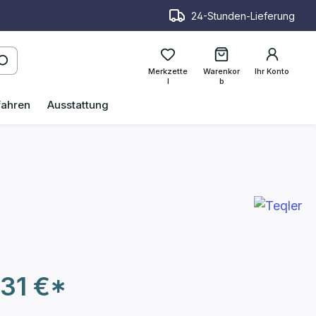
24-Stunden-Lieferung
Merkzette
Warenkor
Ihr Konto
l
b
fahren
Ausstattung
,31 €*