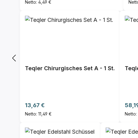
Netto: 4,49 €
Nett
Teqler Chirurgisches Set A - 1 St.
Teql
Regulärer Preis:
Regul
13,67 €
58,1
Netto: 11,49 €
Netto: