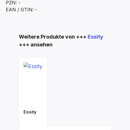
PZN: -
EAN / GTIN: -
Produktgalerie überspringen
Weitere Produkte von +++
Essity
+++ ansehen
Essity