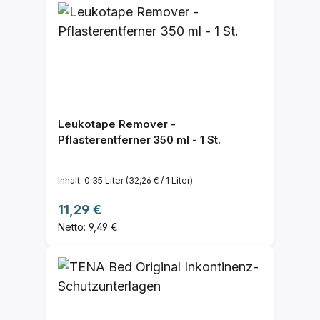
Leukotape Remover -
Pflasterentferner 350 ml - 1 St.
Inhalt:
0.35 Liter
(32,26 € / 1 Liter)
Regulärer Preis:
11,29 €
Netto: 9,49 €