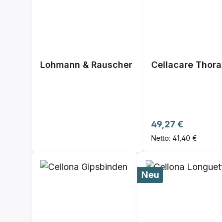
Lohmann & Rauscher
Cellacare Thor
Regulärer Preis:
49,27 €
Netto: 41,40 €
Neu