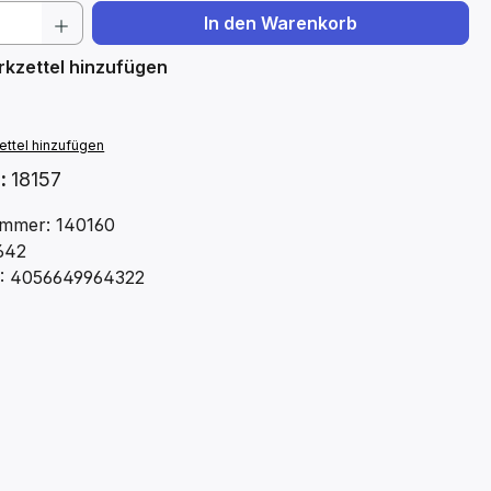
 Anzahl: Gib den gewünschten Wert ein 
In den Warenkorb
kzettel hinzufügen
ttel hinzufügen
.:
18157
mmer: 140160
642
: 4056649964322