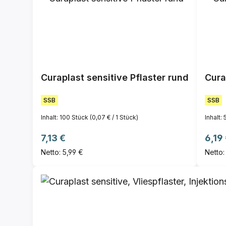
Curaplast sensitive Pflaster rund
Cura
SSB
SSB
Inhalt:
100 Stück
(0,07 € / 1 Stück)
Inhalt:
Regulärer Preis:
Regul
7,13 €
6,19
Netto: 5,99 €
Netto: