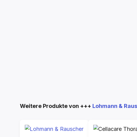
Produktgalerie überspringen
Weitere Produkte von +++
Lohmann & Rau