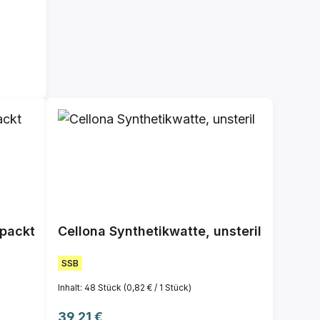
rpackt
Cellona Synthetikwatte, unsteril
SSB
Inhalt:
48 Stück
(0,82 € / 1 Stück)
Regulärer Preis:
39,21 €