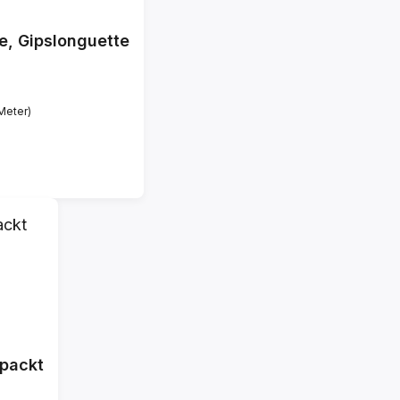
e, Gipslonguette
 Meter)
rpackt