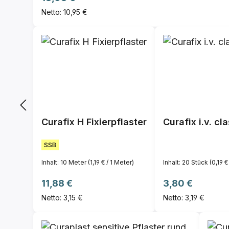
Netto: 10,95 €
Curafix H Fixierpflaster
Curafix i.v. cl
SSB
Inhalt:
10 Meter
(1,19 € / 1 Meter)
Inhalt:
20 Stück
(0,19 €
Regulärer Preis:
Regulärer Preis:
11,88 €
3,80 €
Netto: 3,15 €
Netto: 3,19 €