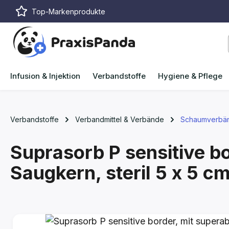
Top-Markenprodukte
m Hauptinhalt springen
Zur Suche springen
Zur Hauptnavigation springen
Infusion & Injektion
Verbandstoffe
Hygiene & Pflege
Verbandstoffe
Verbandmittel & Verbände
Schaumverbä
Suprasorb P sensitive b
Saugkern, steril
5 x 5 cm
Bildergalerie überspringen