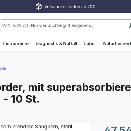
Versandkostenfrei ab 90€
Instrumente
Diagnostik & Notfall
Labor
Naturheilver
nde
order, mit superabsorbie
 - 10 St.
Regulärer P
47,5