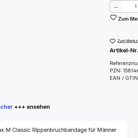
Produkt
Zum Mer
Zum Merkze
Artikel-Nr
Referenznu
PZN: 15814
EAN / GTIN
scher
+++ ansehen