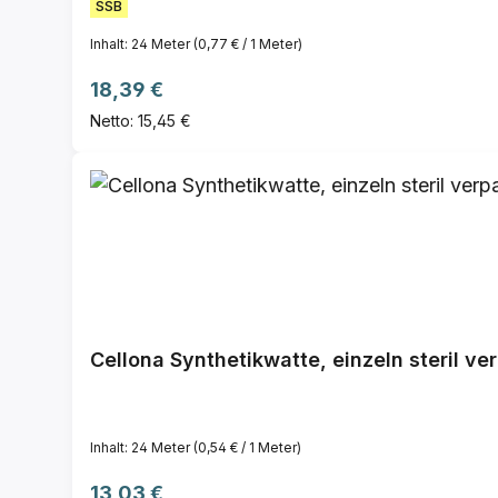
SSB
Inhalt:
24 Meter
(0,77 € / 1 Meter)
Regulärer Preis:
18,39 €
Netto: 15,45 €
Cellona Synthetikwatte, einzeln steril ve
Inhalt:
24 Meter
(0,54 € / 1 Meter)
Regulärer Preis:
13,03 €