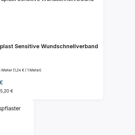
plast Sensitive Wundschnellverband
5 Meter
(1,24 € / 1 Meter)
ärer Preis:
 €
 5,20 €