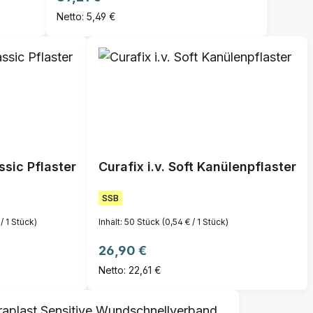
Netto: 5,49 €
assic Pflaster
Curafix i.v. Soft Kanülenpflaster
SSB
 / 1 Stück)
Inhalt:
50 Stück
(0,54 € / 1 Stück)
Regulärer Preis:
26,90 €
Netto: 22,61 €