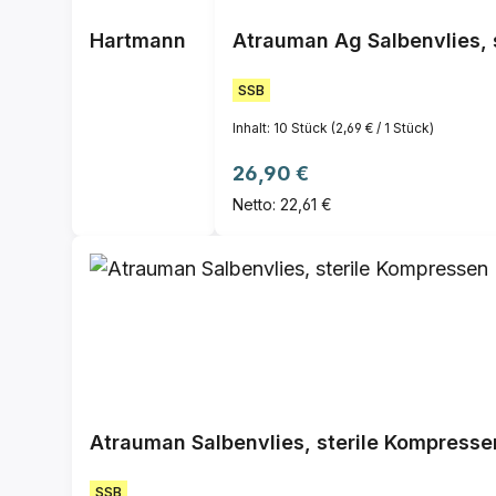
Hartmann
Atrauman Ag Salbenvlies, s
SSB
Inhalt:
10 Stück
(2,69 € / 1 Stück)
Regulärer Preis:
26,90 €
Netto: 22,61 €
Atrauman Salbenvlies, sterile Kompresse
SSB