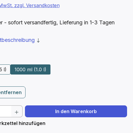
. MwSt. zzgl. Versandkosten
- sofort versandfertig, Lieferung in 1-3 Tagen
ktbeschreibung
ählen
5 l)
1000 ml (1.0 l)
entfernen
 Anzahl: Gib den gewünschten Wert ein 
In den Warenkorb
kzettel hinzufügen