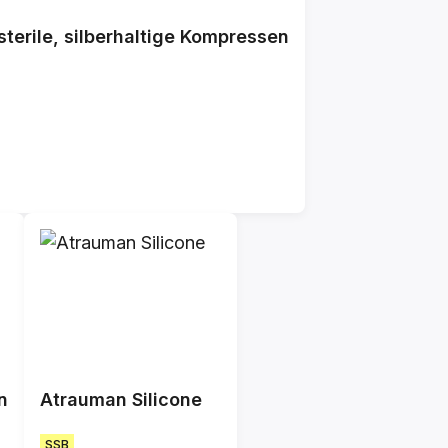
terile, silberhaltige Kompressen
n
Atrauman Silicone
SSB