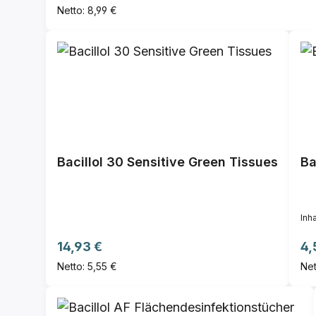
Netto: 8,99 €
Bacillol 30 Sensitive Green Tissues
Ba
Inha
Regulärer Preis:
Re
14,93 €
4,
Netto: 5,55 €
Net