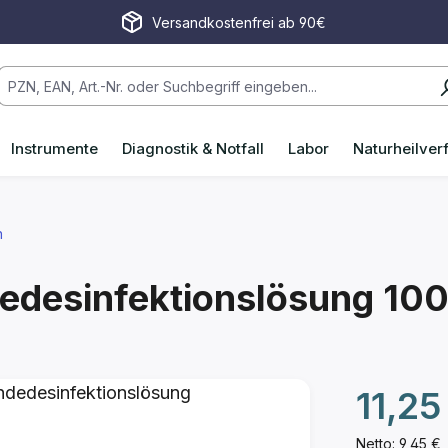
Versandkostenfrei ab 90€
Instrumente
Diagnostik & Notfall
Labor
Naturheilver
n
dedesinfektionslösung
100
Regulärer P
11,25
Netto: 9,45 €