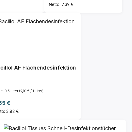
Netto: 7,39 €
cillol AF Flächendesinfektion
lt:
0.5 Liter
(9,10 € / 1 Liter)
gulärer Preis:
55 €
to: 3,82 €