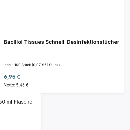
Bacillol Tissues Schnell-Desinfektionstücher
Inhalt:
100 Stück
(0,07 € / 1 Stück)
Regulärer Preis:
6,95 €
Netto: 5,46 €