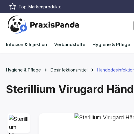
Top-Markenprodukte
m Hauptinhalt springen
Zur Suche springen
Zur Hauptnavigation springen
Infusion & Injektion
Verbandstoffe
Hygiene & Pflege
Hygiene & Pflege
Desinfektionsmittel
Händedesinfektio
Sterillium Virugard Hän
Bildergalerie überspringen