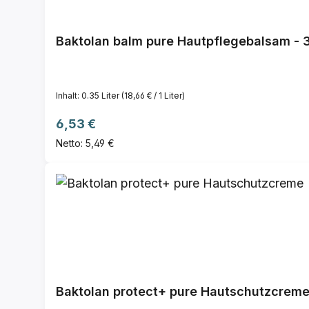
Baktolan balm pure Hautpflegebalsam - 
Inhalt:
0.35 Liter
(18,66 € / 1 Liter)
Regulärer Preis:
6,53 €
Netto: 5,49 €
Baktolan protect+ pure Hautschutzcrem