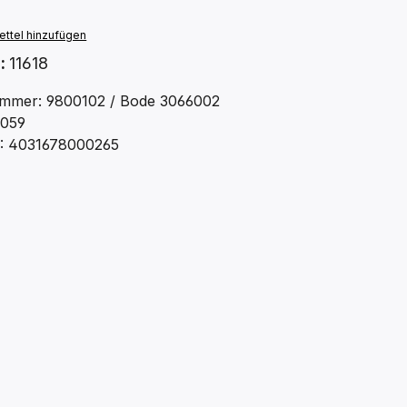
ttel hinzufügen
.:
11618
mmer: 9800102 / Bode 3066002
3059
: 4031678000265