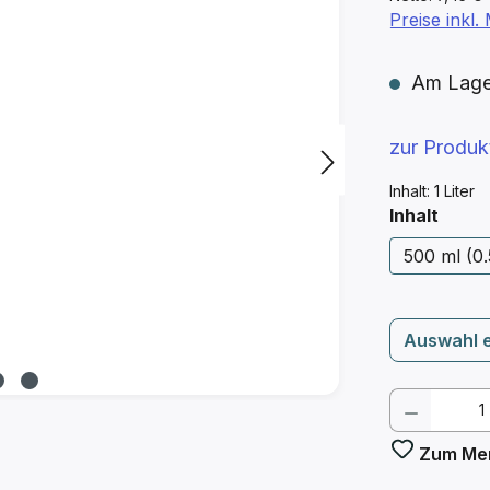
Preise inkl
Am Lager 
zur Produ
Inhalt:
1 Liter
ausw
Inhalt
500 ml (0.
Auswahl 
Produkt
Zum Mer