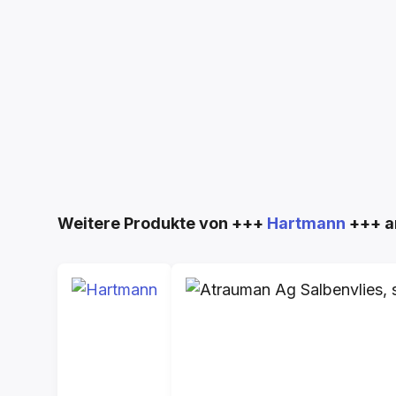
Produktgalerie überspringen
Weitere Produkte von +++
Hartmann
+++ a