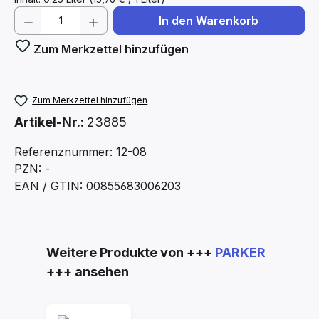
Produkt Anzahl: Gib den gewünschten We
In den Warenkorb
Zum Merkzettel hinzufügen
Zum Merkzettel hinzufügen
Artikel-Nr.:
23885
Referenznummer: 12-08
PZN: -
EAN / GTIN: 00855683006203
Produktgalerie überspringen
Weitere Produkte von +++
PARKER
+++ ansehen