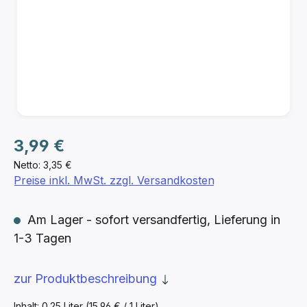
Regulärer Preis:
3,99 €
Netto: 3,35 €
Preise inkl. MwSt. zzgl. Versandkosten
Am Lager - sofort versandfertig, Lieferung in
1-3 Tagen
zur Produktbeschreibung
Inhalt:
0.25 Liter
(15,96 € / 1 Liter)