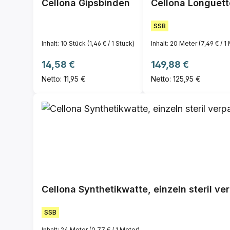
Cellona Gipsbinden
Cellona Longuett
SSB
Inhalt:
10 Stück
(1,46 € / 1 Stück)
Inhalt:
20 Meter
(7,49 € / 1
Regulärer Preis:
Regulärer Preis:
14,58 €
149,88 €
Netto: 11,95 €
Netto: 125,95 €
Cellona Synthetikwatte, einzeln steril ve
SSB
Inhalt:
24 Meter
(0,77 € / 1 Meter)