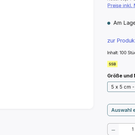
Preise inkl
Am Lager 
zur Produ
Inhalt:
100 St
SSB
Größe und
5 x 5 cm -
Auswahl 
Produkt