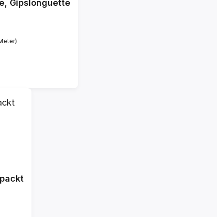
e, Gipslonguette
 Meter)
rpackt