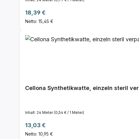
Regulärer Preis:
18,39 €
Netto: 15,45 €
Cellona Synthetikwatte, einzeln steril ve
Inhalt:
24 Meter
(0,54 € / 1 Meter)
Regulärer Preis:
13,03 €
Netto: 10,95 €