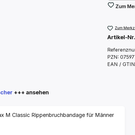
Zum Mer
Zum Merkze
Artikel-Nr
Referenznu
PZN: 07597
EAN / GTIN
scher
+++ ansehen