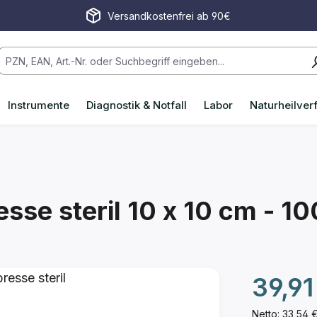
Versandkostenfrei ab 90€
Instrumente
Diagnostik & Notfall
Labor
Naturheilver
sse steril
10 x 10 cm - 10
Regulärer P
39,91
Netto: 33,54 