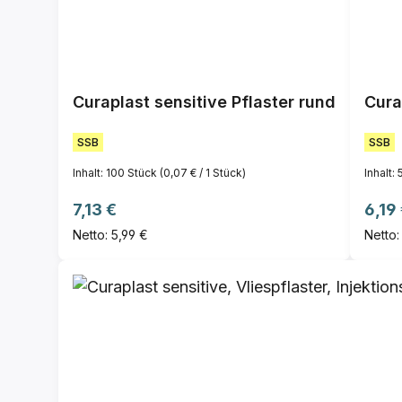
Curaplast sensitive Pflaster rund
Cura
SSB
SSB
Inhalt:
100 Stück
(0,07 € / 1 Stück)
Inhalt:
Regulärer Preis:
Regul
7,13 €
6,19
Netto: 5,99 €
Netto: