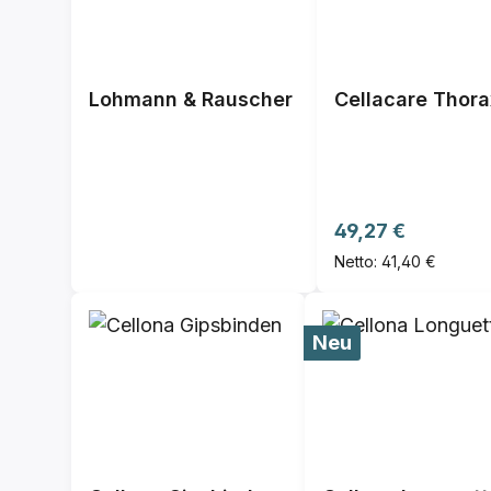
Lohmann & Rauscher
Cellacare Thor
Regulärer Preis:
49,27 €
Netto: 41,40 €
Neu