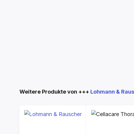
Produktgalerie überspringen
Weitere Produkte von +++
Lohmann & Rau