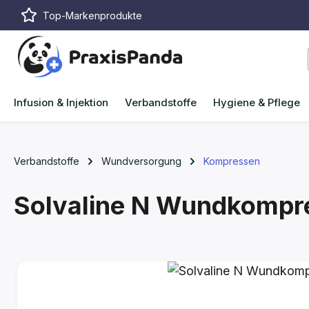
Top-Markenprodukte
m Hauptinhalt springen
Zur Suche springen
Zur Hauptnavigation springen
Infusion & Injektion
Verbandstoffe
Hygiene & Pflege
Verbandstoffe
Wundversorgung
Kompressen
Solvaline N Wundkompre
Bildergalerie überspringen