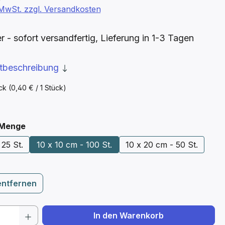
. MwSt. zzgl. Versandkosten
- sofort versandfertig, Lieferung in 1-3 Tagen
ktbeschreibung
ück
(0,40 € / 1 Stück)
auswählen
 Menge
 25 St.
10 x 10 cm - 100 St.
10 x 20 cm - 50 St.
entfernen
 Anzahl: Gib den gewünschten Wert ein 
In den Warenkorb