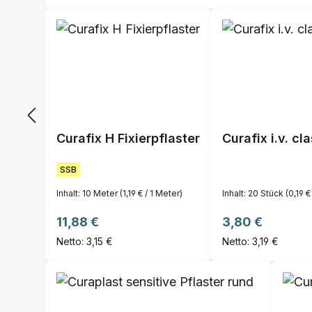
Curafix H Fixierpflaster
Curafix i.v. cl
SSB
Inhalt:
10 Meter
(1,19 € / 1 Meter)
Inhalt:
20 Stück
(0,19 €
Regulärer Preis:
Regulärer Preis:
11,88 €
3,80 €
Netto: 3,15 €
Netto: 3,19 €