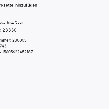
kzettel hinzufügen
ttel hinzufügen
.:
23330
mmer: 280005
745
: 15605622452187