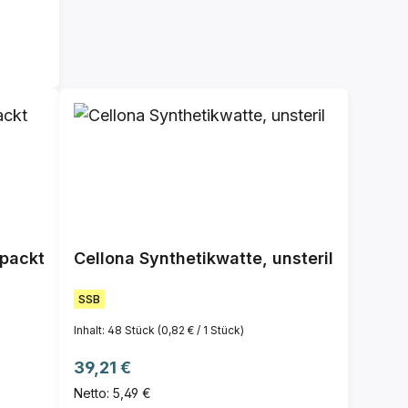
rpackt
Cellona Synthetikwatte, unsteril
SSB
Inhalt:
48 Stück
(0,82 € / 1 Stück)
Regulärer Preis:
39,21 €
Netto: 5,49 €