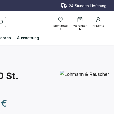
24-Stunden-Lieferung
Merkzette
Warenkor
Ihr Konto
l
b
fahren
Ausstattung
0 St.
reis:
 €
€