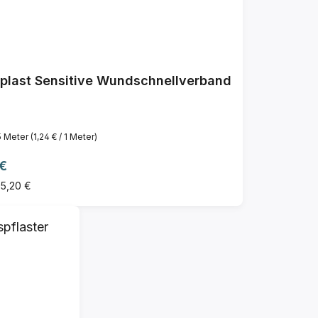
plast Sensitive Wundschnellverband
5 Meter
(1,24 € / 1 Meter)
ärer Preis:
 €
 5,20 €