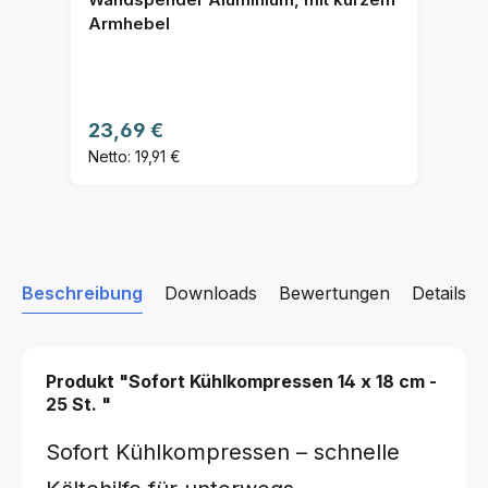
Armhebel
Regulärer Preis:
23,69 €
Netto: 19,91 €
Beschreibung
Downloads
Bewertungen
Details z
Produkt "Sofort Kühlkompressen
14 x 18 cm -
25 St.
"
Sofort Kühlkompressen – schnelle