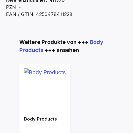
Referenznummer: N11970
PZN: -
EAN / GTIN: 4250478411228
Produktgalerie überspringen
Weitere Produkte von +++
Body
Products
+++ ansehen
Body Products