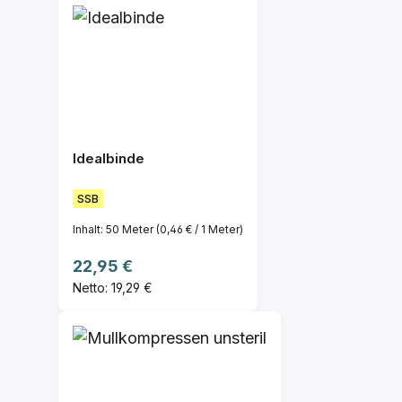
Idealbinde
SSB
Inhalt:
50 Meter
(0,46 € / 1 Meter)
Regulärer Preis:
22,95 €
Netto: 19,29 €