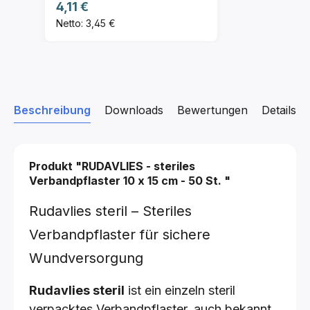
Regulärer Preis:
4,11 €
Netto: 3,45 €
Beschreibung
Downloads
Bewertungen
Details z
Produkt "RUDAVLIES - steriles
Verbandpflaster
10 x 15 cm - 50 St.
"
Rudavlies steril – Steriles
Verbandpflaster für sichere
Wundversorgung
Rudavlies steril
ist ein einzeln steril
verpacktes Verbandpflaster, auch bekannt