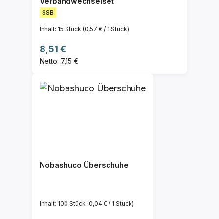
Verbandwechselset
SSB
Inhalt:
15 Stück
(0,57 € / 1 Stück)
Regulärer Preis:
8,51 €
Netto: 7,15 €
Nobashuco Überschuhe
Inhalt:
100 Stück
(0,04 € / 1 Stück)