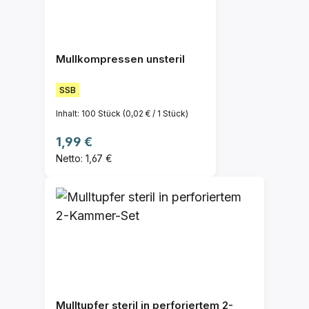
Mullkompressen unsteril
SSB
Inhalt:
100 Stück
(0,02 € / 1 Stück)
Regulärer Preis:
1,99 €
Netto: 1,67 €
Mulltupfer steril in perforiertem 2-