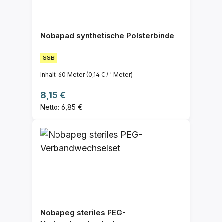
Nobapad synthetische Polsterbinde
SSB
Inhalt:
60 Meter
(0,14 € / 1 Meter)
Regulärer Preis:
8,15 €
Netto: 6,85 €
Nobapeg steriles PEG-