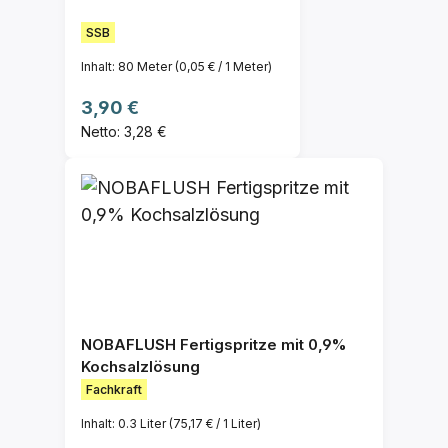
SSB
Inhalt:
80 Meter
(0,05 € / 1 Meter)
Regulärer Preis:
3,90 €
Netto: 3,28 €
NOBAFLUSH Fertigspritze mit 0,9%
Kochsalzlösung
Fachkraft
Inhalt:
0.3 Liter
(75,17 € / 1 Liter)