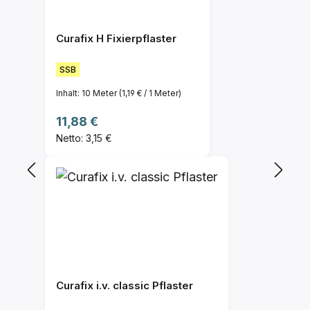
Curafix H Fixierpflaster
SSB
Inhalt:
10 Meter
(1,19 € / 1 Meter)
Regulärer Preis:
11,88 €
Netto: 3,15 €
Curafix i.v. classic Pflaster