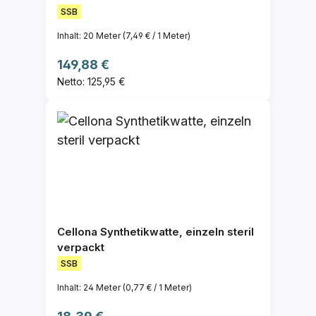
SSB
Inhalt:
20 Meter
(7,49 € / 1 Meter)
Regulärer Preis:
149,88 €
Netto: 125,95 €
Cellona Synthetikwatte, einzeln steril
verpackt
SSB
Inhalt:
24 Meter
(0,77 € / 1 Meter)
Regulärer Preis: