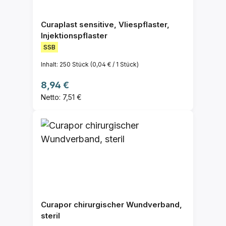
Curaplast sensitive, Vliespflaster,
Injektionspflaster
SSB
Inhalt:
250 Stück
(0,04 € / 1 Stück)
Regulärer Preis:
8,94 €
Netto: 7,51 €
Curapor chirurgischer Wundverband,
steril