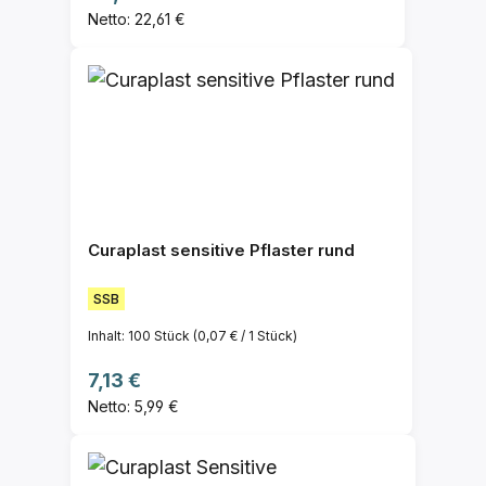
Netto: 22,61 €
Curaplast sensitive Pflaster rund
SSB
Inhalt:
100 Stück
(0,07 € / 1 Stück)
Regulärer Preis:
7,13 €
Netto: 5,99 €