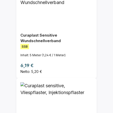
Curaplast Sensitive
Wundschnellverband
SSB
Inhalt:
5 Meter
(1,24 € / 1 Meter)
Regulärer Preis:
6,19 €
Netto: 5,20 €