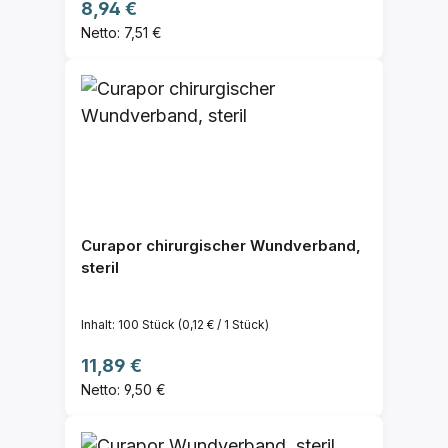
Regulärer Preis:
8,94 €
Netto: 7,51 €
Curapor chirurgischer Wundverband,
steril
Inhalt:
100 Stück
(0,12 € / 1 Stück)
Regulärer Preis:
11,89 €
Netto: 9,50 €