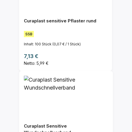
Curaplast sensitive Pflaster rund
SSB
Inhalt:
100 Stück
(0,07 € / 1 Stück)
Regulärer Preis:
7,13 €
Netto: 5,99 €
Curaplast Sensitive