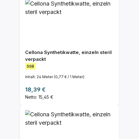
Cellona Synthetikwatte, einzeln steril
verpackt
SSB
Inhalt:
24 Meter
(0,77 € / 1 Meter)
Regulärer Preis:
18,39 €
Netto: 15,45 €