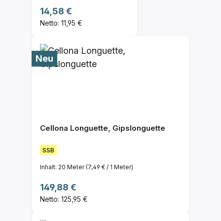
Regulärer Preis:
14,58 €
Netto: 11,95 €
Neu
Cellona Longuette, Gipslonguette
SSB
Inhalt:
20 Meter
(7,49 € / 1 Meter)
Regulärer Preis:
149,88 €
Netto: 125,95 €