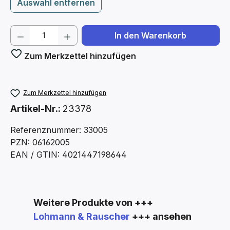
Auswahl entfernen
Produkt Anzahl: Gib den gewünschten We
In den Warenkorb
Zum Merkzettel hinzufügen
Zum Merkzettel hinzufügen
Artikel-Nr.:
23378
Referenznummer: 33005
PZN: 06162005
EAN / GTIN: 4021447198644
Produktgalerie überspringen
Weitere Produkte von +++
Lohmann & Rauscher
+++ ansehen