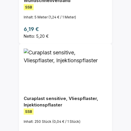
Wundschnellverband
SSB
Inhalt:
5 Meter
(1,24 € / 1 Meter)
Regulärer Preis:
6,19 €
Netto: 5,20 €
Curaplast sensitive, Vliespflaster,
Injektionspflaster
SSB
Inhalt:
250 Stück
(0,04 € / 1 Stück)