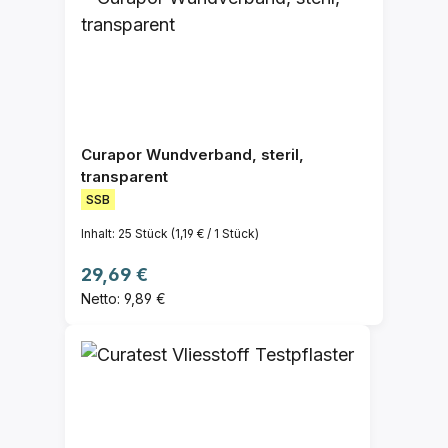
Curapor Wundverband, steril,
transparent
SSB
Inhalt:
25 Stück
(1,19 € / 1 Stück)
Regulärer Preis:
29,69 €
Netto: 9,89 €