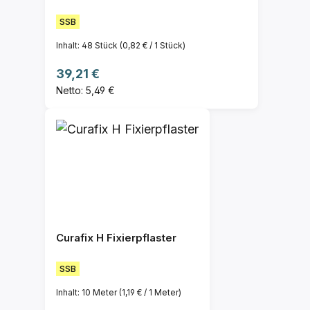
SSB
Inhalt:
48 Stück
(0,82 € / 1 Stück)
Regulärer Preis:
39,21 €
Netto: 5,49 €
Curafix H Fixierpflaster
SSB
Inhalt:
10 Meter
(1,19 € / 1 Meter)