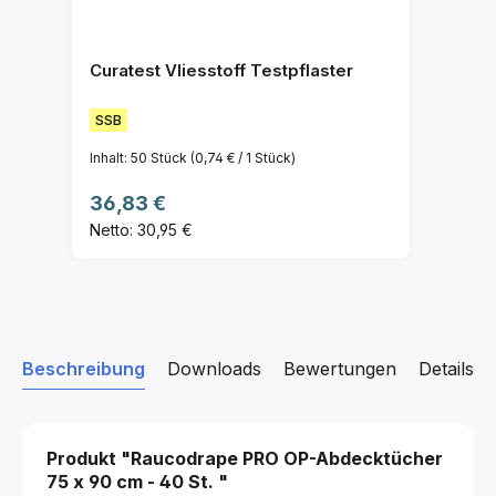
Curatest Vliesstoff Testpflaster
SSB
Inhalt:
50 Stück
(0,74 € / 1 Stück)
Regulärer Preis:
36,83 €
Netto: 30,95 €
Beschreibung
Downloads
Bewertungen
Details z
Produkt "Raucodrape PRO OP-Abdecktücher
75 x 90 cm - 40 St.
"