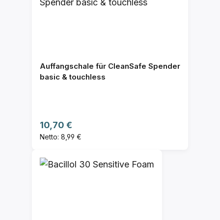
Auffangschale für CleanSafe Spender
basic & touchless
Regulärer Preis:
10,70 €
Netto: 8,99 €