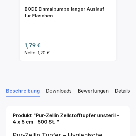
BODE Einmalpumpe langer Auslauf
für Flaschen
Regulärer Preis:
1,79 €
Netto: 1,20 €
Beschreibung
Downloads
Bewertungen
Details z
Produkt "Pur-Zellin Zellstofftupfer
unsteril -
4 x 5 cm - 500 St.
"
Pur-Zellin Tupfer – Hygienische