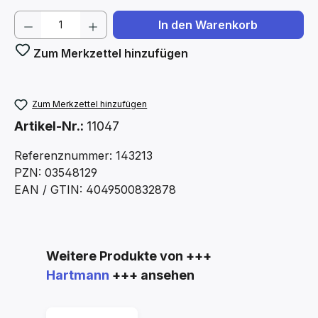
Produkt Anzahl: Gib den gewünschten We
In den Warenkorb
Zum Merkzettel hinzufügen
Zum Merkzettel hinzufügen
Artikel-Nr.:
11047
Referenznummer: 143213
PZN: 03548129
EAN / GTIN: 4049500832878
Produktgalerie überspringen
Weitere Produkte von +++
Hartmann
+++ ansehen