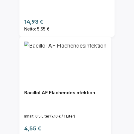
Regulärer Preis:
14,93 €
Netto: 5,55 €
Bacillol AF Flächendesinfektion
Inhalt:
0.5 Liter
(9,10 € / 1 Liter)
Regulärer Preis:
4,55 €