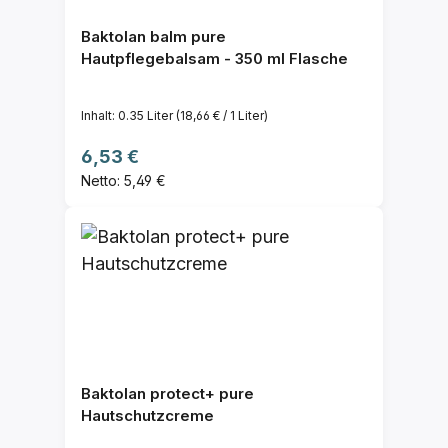
Baktolan balm pure
Hautpflegebalsam - 350 ml Flasche
Inhalt:
0.35 Liter
(18,66 € / 1 Liter)
Regulärer Preis:
6,53 €
Netto: 5,49 €
Baktolan protect+ pure
Hautschutzcreme