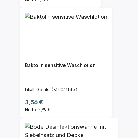
Baktolin sensitive Waschlotion
Inhalt:
0.5 Liter
(7,12 € / 1 Liter)
Regulärer Preis:
3,56 €
Netto: 2,99 €