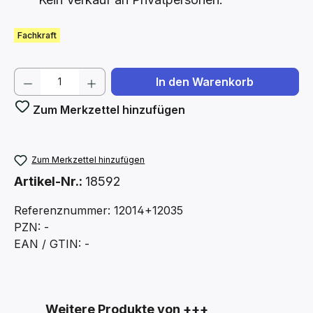
Fachkraft
Produkt Anzahl: Gib den gewünschten We
In den Warenkorb
Zum Merkzettel hinzufügen
Zum Merkzettel hinzufügen
Artikel-Nr.:
18592
Referenznummer: 12014+12035
PZN: -
EAN / GTIN: -
Produktgalerie überspringen
Weitere Produkte von +++