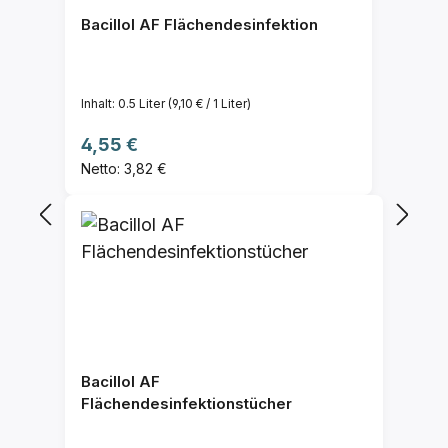
Bacillol AF Flächendesinfektion
Inhalt:
0.5 Liter
(9,10 € / 1 Liter)
Regulärer Preis:
4,55 €
Netto: 3,82 €
Bacillol AF
Flächendesinfektionstücher