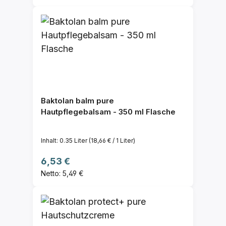
Baktolan balm pure
Hautpflegebalsam - 350 ml Flasche
Inhalt:
0.35 Liter
(18,66 € / 1 Liter)
Regulärer Preis:
6,53 €
Netto: 5,49 €