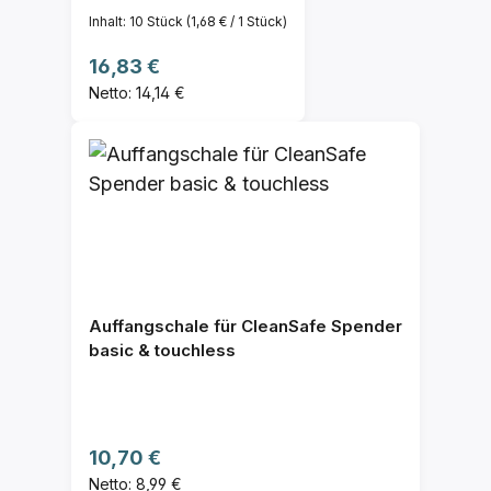
Inhalt:
10 Stück
(1,68 € / 1 Stück)
Regulärer Preis:
16,83 €
Netto: 14,14 €
Auffangschale für CleanSafe Spender
basic & touchless
Regulärer Preis:
10,70 €
Netto: 8,99 €