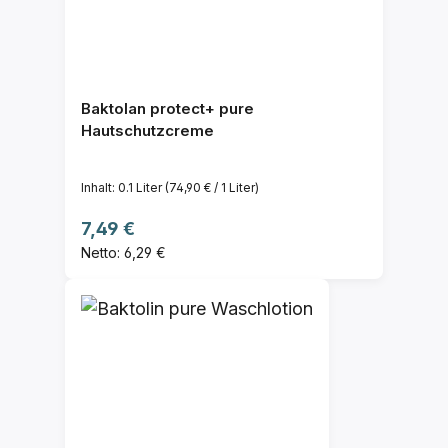
Baktolan protect+ pure
Hautschutzcreme
Inhalt:
0.1 Liter
(74,90 € / 1 Liter)
Regulärer Preis:
7,49 €
Netto: 6,29 €