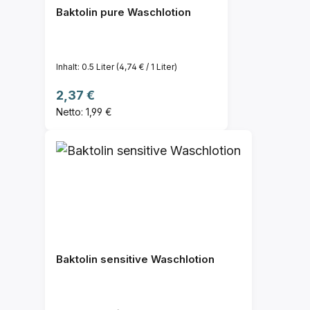
Baktolin pure Waschlotion
Inhalt:
0.5 Liter
(4,74 € / 1 Liter)
Regulärer Preis:
2,37 €
Netto: 1,99 €
Baktolin sensitive Waschlotion