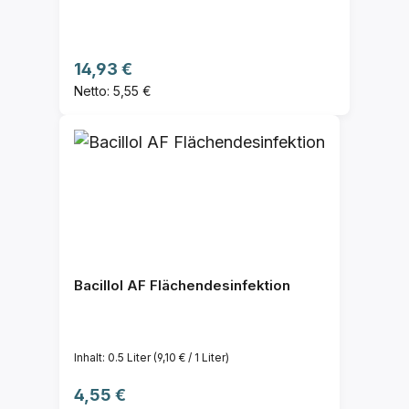
Regulärer Preis:
14,93 €
Netto: 5,55 €
Bacillol AF Flächendesinfektion
Inhalt:
0.5 Liter
(9,10 € / 1 Liter)
Regulärer Preis:
4,55 €