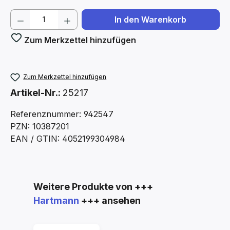
Produkt Anzahl: Gib den gewünschten We
In den Warenkorb
Zum Merkzettel hinzufügen
Zum Merkzettel hinzufügen
Artikel-Nr.:
25217
Referenznummer: 942547
PZN: 10387201
EAN / GTIN: 4052199304984
Produktgalerie überspringen
Weitere Produkte von +++
Hartmann
+++ ansehen