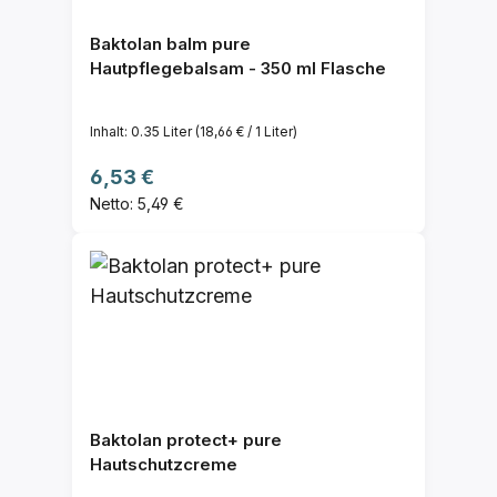
Baktolan balm pure
Hautpflegebalsam - 350 ml Flasche
Inhalt:
0.35 Liter
(18,66 € / 1 Liter)
Regulärer Preis:
6,53 €
Netto: 5,49 €
Baktolan protect+ pure
Hautschutzcreme