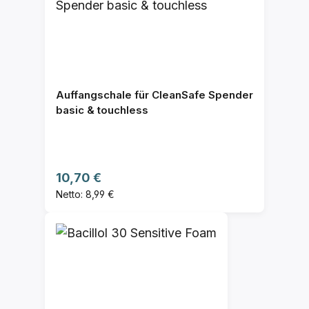
Auffangschale für CleanSafe Spender
basic & touchless
Regulärer Preis:
10,70 €
Netto: 8,99 €