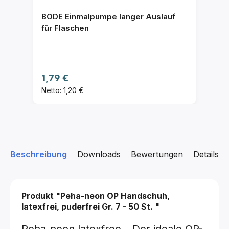
BODE Einmalpumpe langer Auslauf
für Flaschen
Regulärer Preis:
1,79 €
Netto: 1,20 €
Beschreibung
Downloads
Bewertungen
Details z
Produkt "Peha-neon OP Handschuh,
latexfrei, puderfrei
Gr. 7 - 50 St.
"