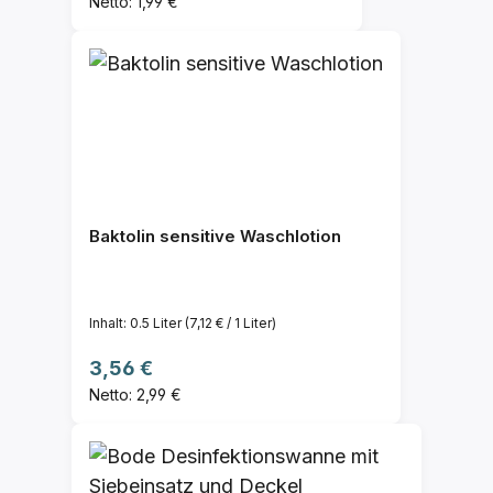
Netto: 1,99 €
Baktolin sensitive Waschlotion
Inhalt:
0.5 Liter
(7,12 € / 1 Liter)
Regulärer Preis:
3,56 €
Netto: 2,99 €