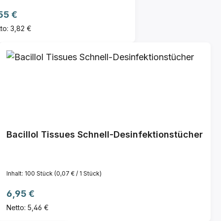
gulärer Preis:
55 €
to: 3,82 €
Bacillol Tissues Schnell-Desinfektionstücher
Inhalt:
100 Stück
(0,07 € / 1 Stück)
Regulärer Preis:
6,95 €
Netto: 5,46 €