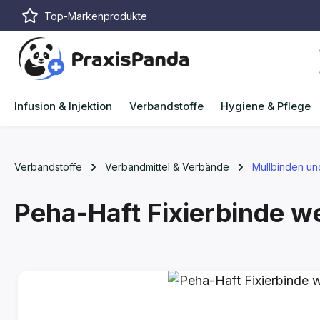
Top-Markenprodukte
m Hauptinhalt springen
Zur Suche springen
Zur Hauptnavigation springen
Infusion & Injektion
Verbandstoffe
Hygiene & Pflege
Verbandstoffe
Verbandmittel & Verbände
Mullbinden un
Peha-Haft Fixierbinde we
Bildergalerie überspringen