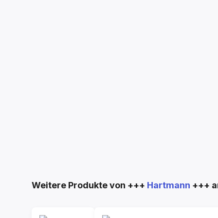
Produktgalerie überspringen
Weitere Produkte von +++
Hartmann
+++ a