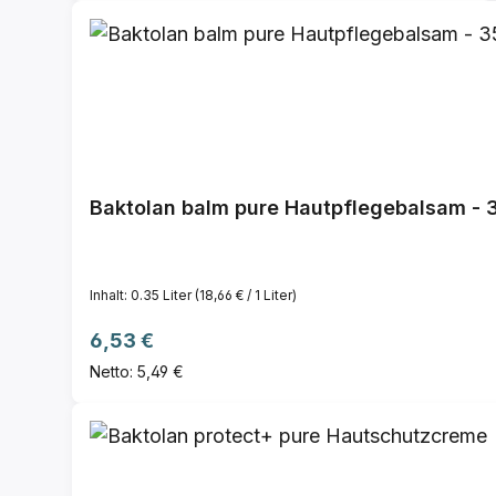
Baktolan balm pure Hautpflegebalsam - 
Inhalt:
0.35 Liter
(18,66 € / 1 Liter)
Regulärer Preis:
6,53 €
Netto: 5,49 €