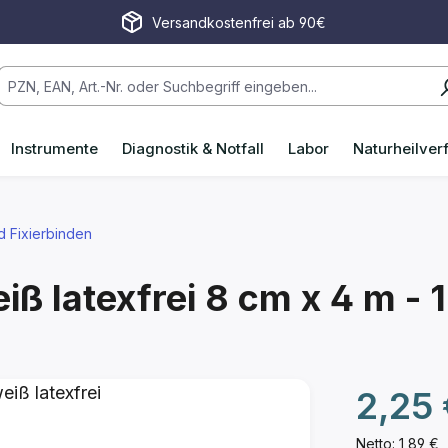
Versandkostenfrei ab 90€
Instrumente
Diagnostik & Notfall
Labor
Naturheilver
d Fixierbinden
iß latexfrei
8 cm x 4 m - 1
Regulärer P
2,25 
Netto: 1,89 €