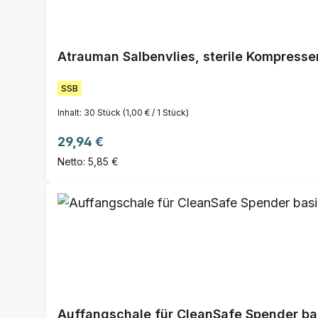
Atrauman Salbenvlies, sterile Kompresse
SSB
Inhalt:
30 Stück
(1,00 € / 1 Stück)
Regulärer Preis:
29,94 €
Netto: 5,85 €
Auffangschale für CleanSafe Spender ba