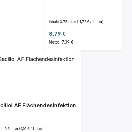
Inhalt:
0.75 Liter
(11,72 € / 1 Liter)
Regulärer Preis:
8,79 €
Netto: 7,39 €
cillol AF Flächendesinfektion
lt:
0.5 Liter
(9,10 € / 1 Liter)