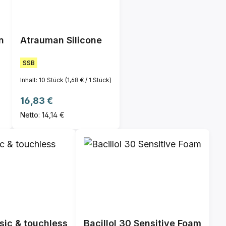
n
Atrauman Silicone
SSB
Inhalt:
10 Stück
(1,68 € / 1 Stück)
Regulärer Preis:
16,83 €
Netto: 14,14 €
sic & touchless
Bacillol 30 Sensitive Foam