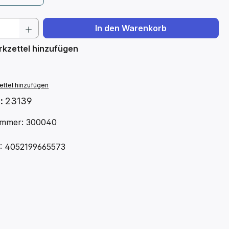
 Anzahl: Gib den gewünschten Wert ein 
In den Warenkorb
kzettel hinzufügen
ttel hinzufügen
.:
23139
ummer: 300040
: 4052199665573