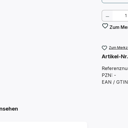
Produkt
Zum Mer
Zum Merkze
Artikel-Nr
Referenzn
PZN: -
EAN / GTIN
nsehen