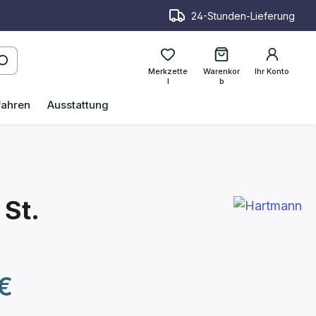
24-Stunden-Lieferung
Merkzette
Warenkor
Ihr Konto
l
b
fahren
Ausstattung
 St.
reis:
€