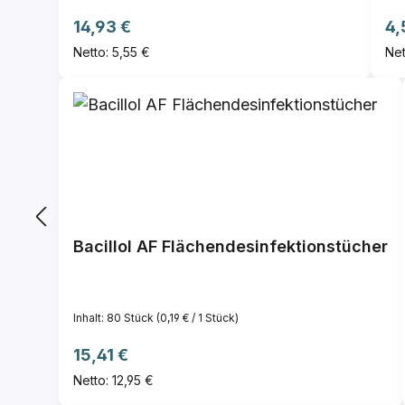
Regulärer Preis:
Re
14,93 €
4,
Netto: 5,55 €
Net
Bacillol AF Flächendesinfektionstücher
Inhalt:
80 Stück
(0,19 € / 1 Stück)
Regulärer Preis:
15,41 €
Netto: 12,95 €