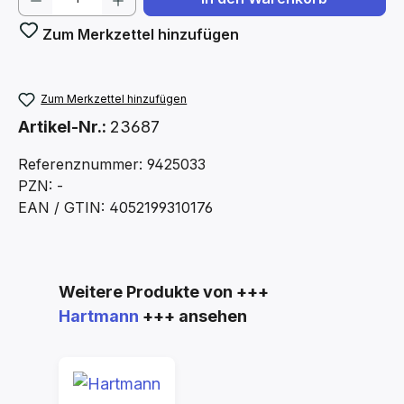
Zum Merkzettel hinzufügen
Zum Merkzettel hinzufügen
Artikel-Nr.:
23687
Referenznummer: 9425033
PZN: -
EAN / GTIN: 4052199310176
Produktgalerie überspringen
Weitere Produkte von +++
Hartmann
+++ ansehen