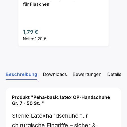
für Flaschen
Regulärer Preis:
1,79 €
Netto: 1,20 €
Beschreibung
Downloads
Bewertungen
Details z
Produkt "Peha-basic latex OP-Handschuhe
Gr. 7 - 50 St.
"
Sterile Latexhandschuhe für
chirurgische Eingriffe – sicher &