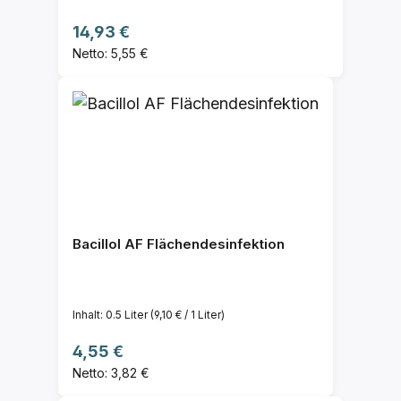
Regulärer Preis:
14,93 €
Netto: 5,55 €
Bacillol AF Flächendesinfektion
Inhalt:
0.5 Liter
(9,10 € / 1 Liter)
Regulärer Preis:
4,55 €
Netto: 3,82 €