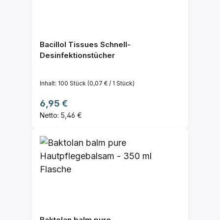
Bacillol Tissues Schnell-
Desinfektionstücher
Inhalt:
100 Stück
(0,07 € / 1 Stück)
Regulärer Preis:
6,95 €
Netto: 5,46 €
Baktolan balm pure