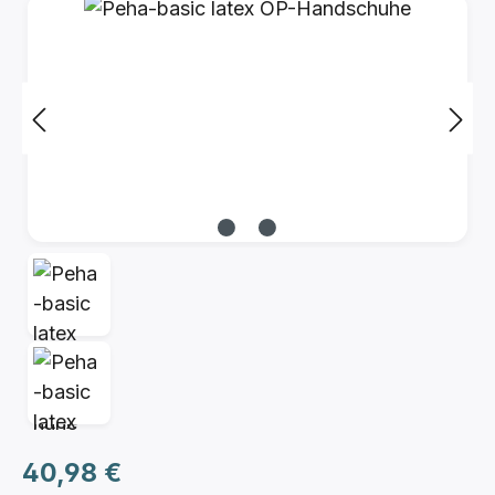
Bildergalerie überspringen
Regulärer Preis:
40,98 €