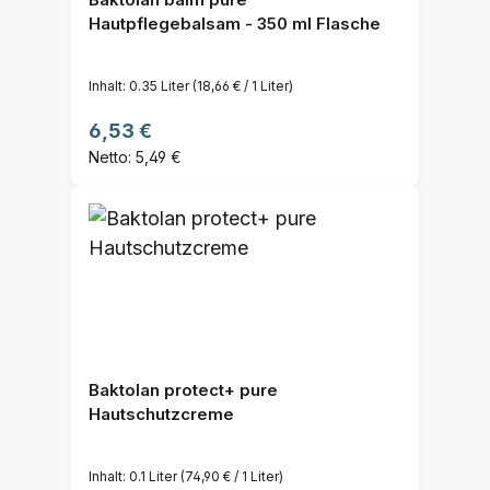
Hautpflegebalsam - 350 ml Flasche
Inhalt:
0.35 Liter
(18,66 € / 1 Liter)
Regulärer Preis:
6,53 €
Netto: 5,49 €
Baktolan protect+ pure
Hautschutzcreme
Inhalt:
0.1 Liter
(74,90 € / 1 Liter)