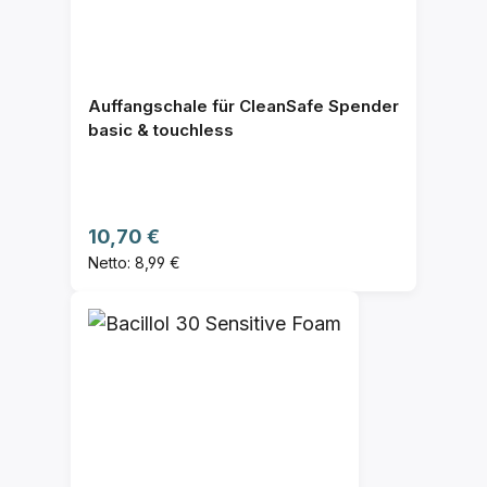
Auffangschale für CleanSafe Spender
basic & touchless
Regulärer Preis:
10,70 €
Netto: 8,99 €