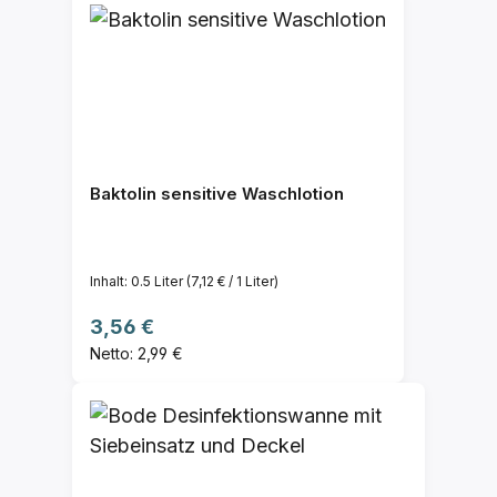
Baktolin sensitive Waschlotion
Inhalt:
0.5 Liter
(7,12 € / 1 Liter)
Regulärer Preis:
3,56 €
Netto: 2,99 €