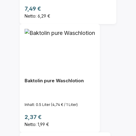
Regulärer Preis:
7,49 €
Netto: 6,29 €
Baktolin pure Waschlotion
Inhalt:
0.5 Liter
(4,74 € / 1 Liter)
Regulärer Preis:
2,37 €
Netto: 1,99 €