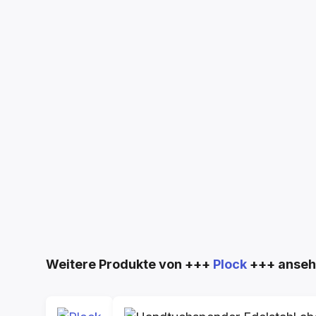
Produktgalerie überspringen
Weitere Produkte von +++
Plock
+++ anse