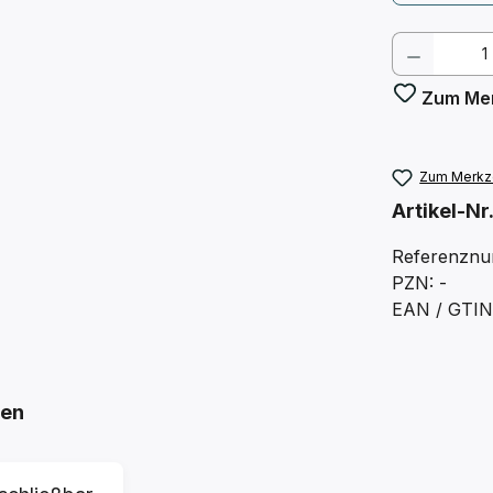
Produkt
Zum Mer
Zum Merkze
Artikel-Nr
Referenzn
PZN: -
EAN / GTIN:
hen