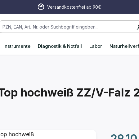
Versandkostenfrei ab 90€
Instrumente
Diagnostik & Notfall
Labor
Naturheilver
yTop hochweiß
ZZ/V-Falz
2
Regulärer P
29,10