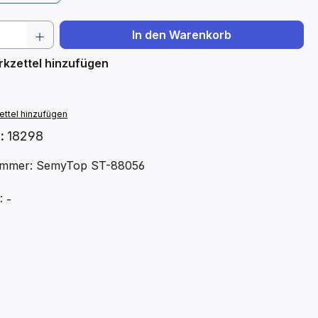
 Anzahl: Gib den gewünschten Wert ein 
In den Warenkorb
kzettel hinzufügen
ttel hinzufügen
.:
18298
ummer: SemyTop ST-88056
 -