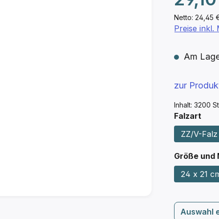
Netto: 24,45 
Preise inkl
Am Lager 
zur Produ
Inhalt:
3200 S
aus
Falzart
ZZ/V-Falz
Größe und
24 x 21 cm
Auswahl 