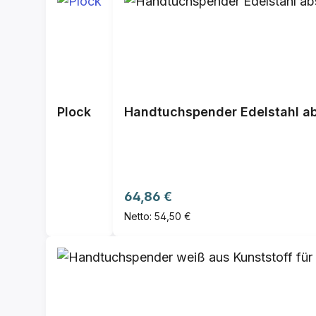
Plock
Handtuchspender Edelstahl ab
Regulärer Preis:
64,86 €
Netto: 54,50 €