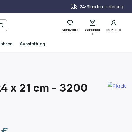
24-Stunden-Lieferung
Merkzette
Warenkor
Ihr Konto
l
b
fahren
Ausstattung
4 x 21 cm - 3200
reis:
 €