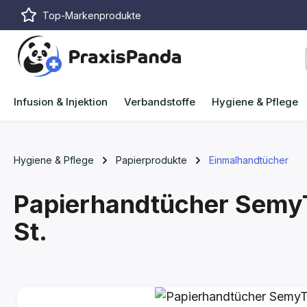
Top-Markenprodukte
m Hauptinhalt springen
Zur Suche springen
Zur Hauptnavigation springen
Infusion & Injektion
Verbandstoffe
Hygiene & Pflege
Hygiene & Pflege
Papierprodukte
Einmalhandtücher
Papierhandtücher Sem
St.
Bildergalerie überspringen