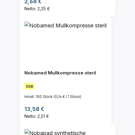
Regulärer Preis:
2,68 €
Netto: 2,25 €
Nobamed Mullkompresse steril
SSB
Inhalt:
100 Stück
(0,14 € / 1 Stück)
Regulärer Preis:
13,58 €
Netto: 2,51 €