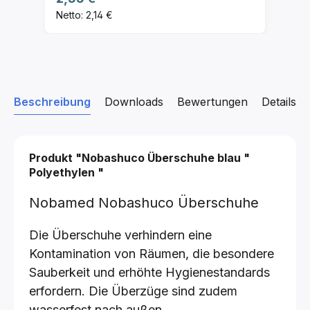
Netto: 2,14 €
Beschreibung
Downloads
Bewertungen
Details z
Produkt "Nobashuco Überschuhe
blau
"
Polyethylen
"
Nobamed Nobashuco Überschuhe
Die Überschuhe verhindern eine
Kontamination von Räumen, die besondere
Sauberkeit und erhöhte Hygienestandards
erfordern. Die Überzüge sind zudem
wasserfest nach außen.