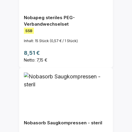
Nobapeg steriles PEG-
Verbandwechselset
SSB
Inhalt:
15 Stück
(0,57 € / 1 Stück)
Regulärer Preis:
8,51 €
Netto: 7,15 €
Nobasorb Saugkompressen - steril