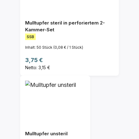
Mulltupfer steril in perforiertem 2-
Kammer-Set
SSB
Inhalt:
50 Stück
(0,08 € / 1 Stück)
Regulärer Preis:
3,75 €
Netto: 3,15 €
Mulltupfer unsteril