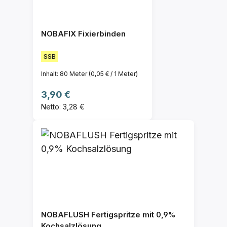
NOBAFIX Fixierbinden
SSB
Inhalt:
80 Meter
(0,05 € / 1 Meter)
Regulärer Preis:
3,90 €
Netto: 3,28 €
NOBAFLUSH Fertigspritze mit 0,9%
Kochsalzlösung