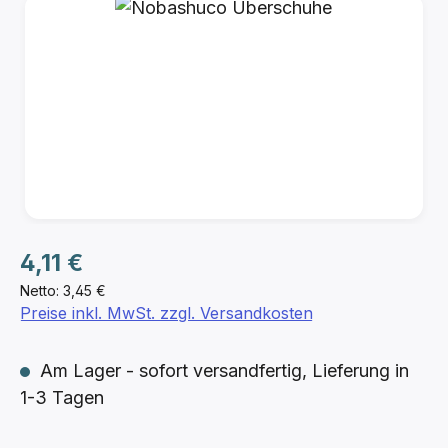
Bildergalerie überspringen
Regulärer Preis:
4,11 €
Netto: 3,45 €
Preise inkl. MwSt. zzgl. Versandkosten
Am Lager - sofort versandfertig, Lieferung in
1-3 Tagen