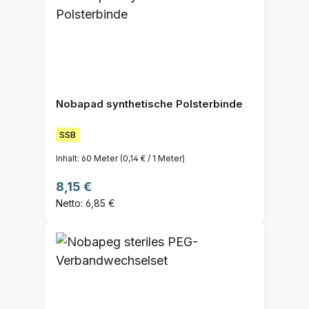
Nobapad synthetische Polsterbinde
SSB
Inhalt:
60 Meter
(0,14 € / 1 Meter)
Regulärer Preis:
8,15 €
Netto: 6,85 €