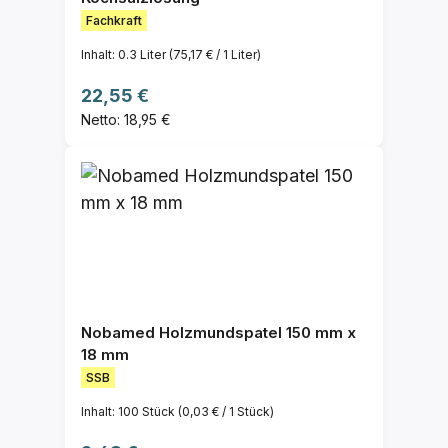
Fachkraft
Inhalt:
0.3 Liter
(75,17 € / 1 Liter)
Regulärer Preis:
22,55 €
Netto: 18,95 €
Nobamed Holzmundspatel 150 mm x
18 mm
SSB
Inhalt:
100 Stück
(0,03 € / 1 Stück)