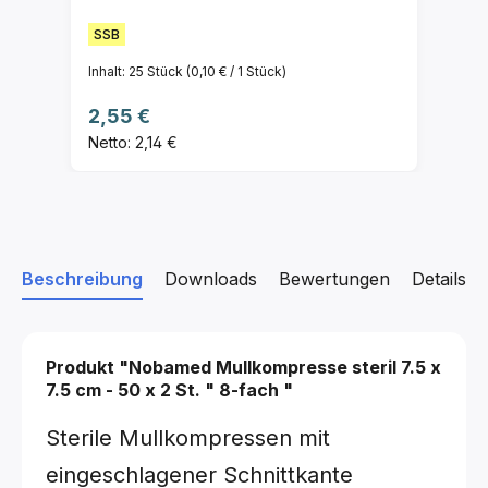
SSB
Inhalt:
25 Stück
(0,10 € / 1 Stück)
Regulärer Preis:
2,55 €
Netto: 2,14 €
Beschreibung
Downloads
Bewertungen
Details z
Produkt "Nobamed Mullkompresse steril
7.5 x
7.5 cm - 50 x 2 St.
"
8-fach
"
Sterile Mullkompressen mit
eingeschlagener Schnittkante