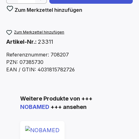
Zum Merkzettel hinzufügen
Zum Merkzettel hinzufügen
Artikel-Nr.:
23311
Referenznummer: 708207
PZN: 07385730
EAN / GTIN: 4031815782726
Produktgalerie überspringen
Weitere Produkte von +++
NOBAMED
+++ ansehen