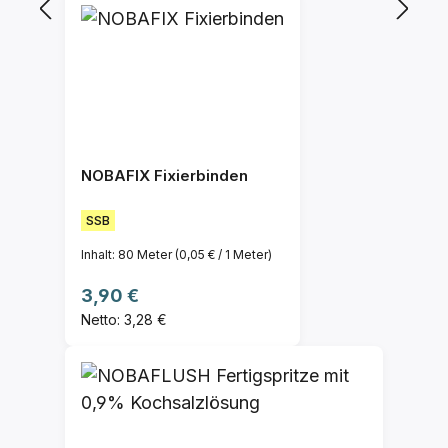
NOBAFIX Fixierbinden
SSB
Inhalt:
80 Meter
(0,05 € / 1 Meter)
Regulärer Preis:
3,90 €
Netto: 3,28 €