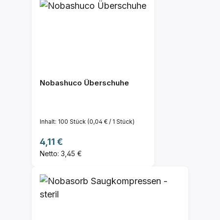
Nobashuco Überschuhe
Inhalt:
100 Stück
(0,04 € / 1 Stück)
Regulärer Preis:
4,11 €
Netto: 3,45 €