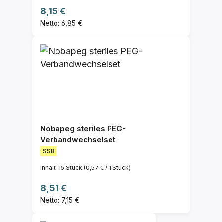
Regulärer Preis:
8,15 €
Netto: 6,85 €
Nobapeg steriles PEG-
Verbandwechselset
SSB
Inhalt:
15 Stück
(0,57 € / 1 Stück)
Regulärer Preis:
8,51 €
Netto: 7,15 €