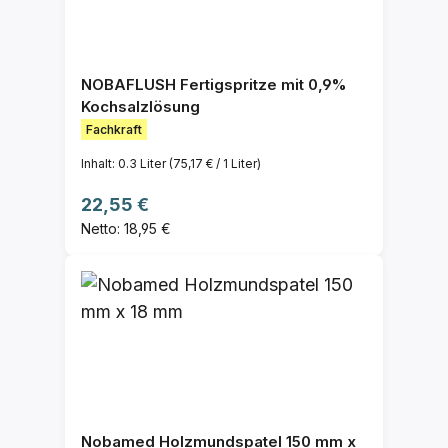
NOBAFLUSH Fertigspritze mit 0,9%
Kochsalzlösung
Fachkraft
Inhalt:
0.3 Liter
(75,17 € / 1 Liter)
Regulärer Preis:
22,55 €
Netto: 18,95 €
Nobamed Holzmundspatel 150 mm x