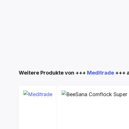
Produktgalerie überspringen
Weitere Produkte von +++
Meditrade
+++ 