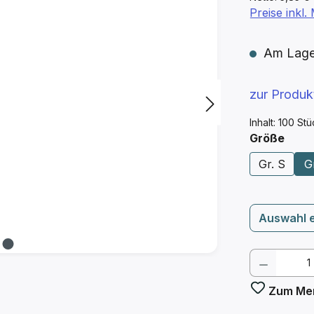
Preise inkl
Am Lager 
zur Produ
Inhalt:
100 St
ausw
Größe
Gr. S
G
Auswahl 
Produkt
Zum Mer