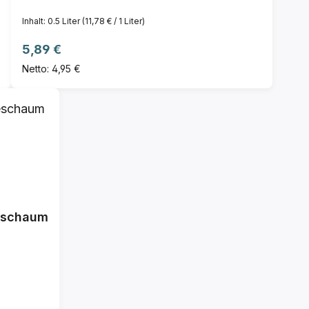
Inhalt:
0.5 Liter
(11,78 € / 1 Liter)
Regulärer Preis:
5,89 €
Netto: 4,95 €
eschaum