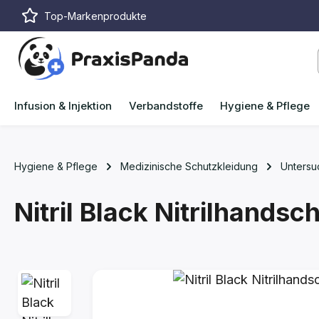
Top-Markenprodukte
m Hauptinhalt springen
Zur Suche springen
Zur Hauptnavigation springen
Infusion & Injektion
Verbandstoffe
Hygiene & Pflege
Hygiene & Pflege
Medizinische Schutzkleidung
Unters
Nitril Black Nitrilhands
Bildergalerie überspringen