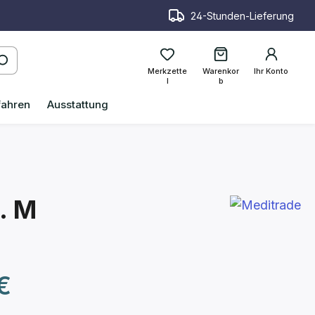
24-Stunden-Lieferung
Merkzette
Warenkor
Ihr Konto
l
b
fahren
Ausstattung
. M
reis:
€