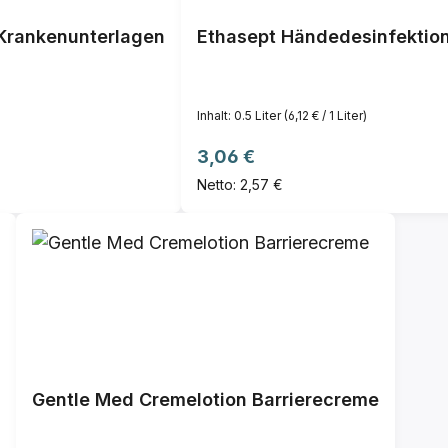
Krankenunterlagen
Ethasept Händedesinfektio
Inhalt:
0.5 Liter
(6,12 € / 1 Liter)
Regulärer Preis:
3,06 €
Netto: 2,57 €
Gentle Med Cremelotion Barrierecreme