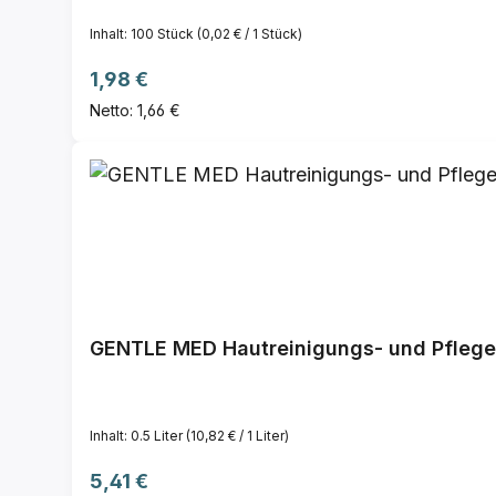
Inhalt:
100 Stück
(0,02 € / 1 Stück)
Regulärer Preis:
1,98 €
Netto: 1,66 €
GENTLE MED Hautreinigungs- und Pfleg
Inhalt:
0.5 Liter
(10,82 € / 1 Liter)
Regulärer Preis:
5,41 €