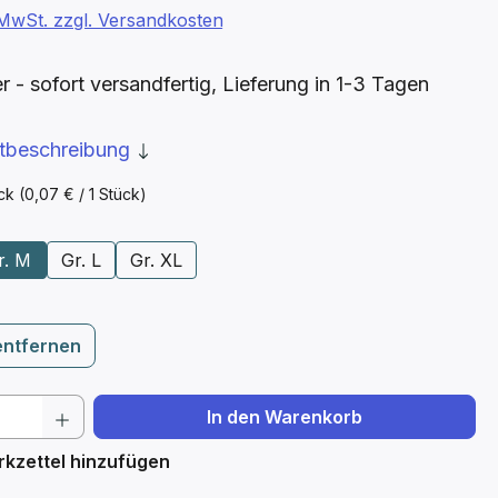
. MwSt. zzgl. Versandkosten
- sofort versandfertig, Lieferung in 1-3 Tagen
ktbeschreibung
ück
(0,07 € / 1 Stück)
ählen
r. M
Gr. L
Gr. XL
entfernen
 Anzahl: Gib den gewünschten Wert ein 
In den Warenkorb
kzettel hinzufügen