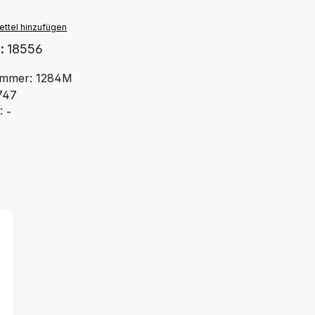
ttel hinzufügen
.:
18556
ummer: 1284M
747
 -