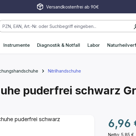
Versandkostenfrei ab 90€
Instrumente
Diagnostik & Notfall
Labor
Naturheilver
uchungshandschuhe
Nitrilhandschuhe
chuhe puderfrei schwarz
Gr
Regulärer P
6,96 
Netto: 5,85 €