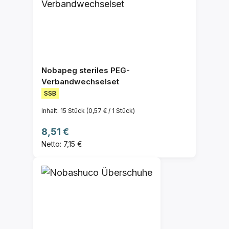
Nobapeg steriles PEG-
Verbandwechselset
SSB
Inhalt:
15 Stück
(0,57 € / 1 Stück)
Regulärer Preis:
8,51 €
Netto: 7,15 €