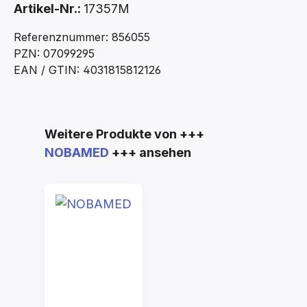
Artikel-Nr.:
17357M
Referenznummer: 856055
PZN: 07099295
EAN / GTIN: 4031815812126
Produktgalerie überspringen
Weitere Produkte von +++
NOBAMED
+++ ansehen