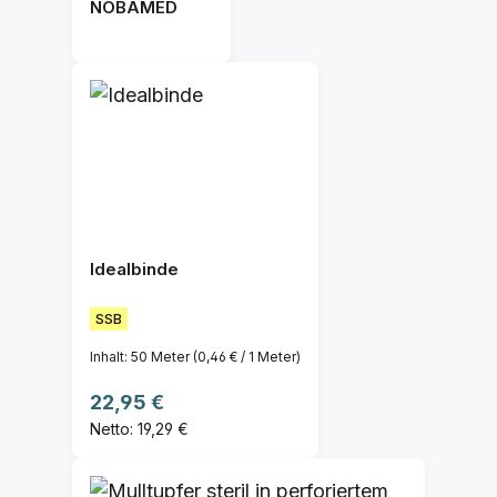
NOBAMED
Idealbinde
SSB
Inhalt:
50 Meter
(0,46 € / 1 Meter)
Regulärer Preis:
22,95 €
Netto: 19,29 €