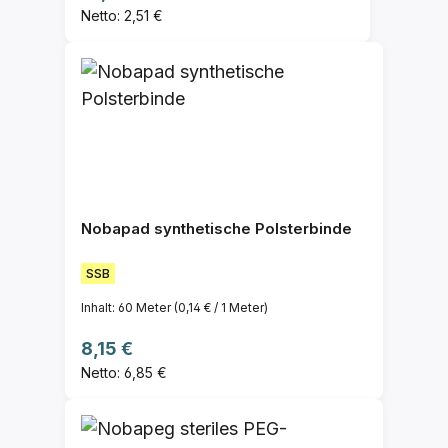
Netto: 2,51 €
Nobapad synthetische Polsterbinde
SSB
Inhalt:
60 Meter
(0,14 € / 1 Meter)
Regulärer Preis:
8,15 €
Netto: 6,85 €