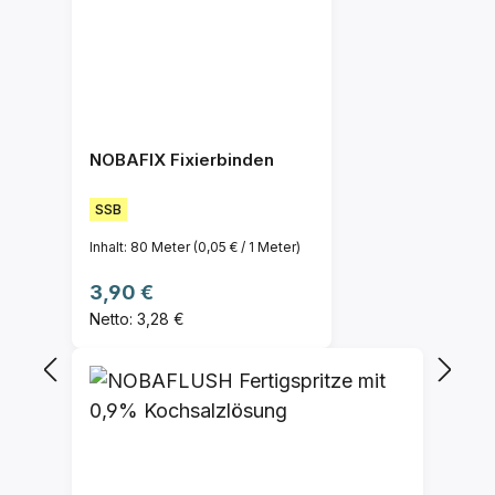
NOBAFIX Fixierbinden
SSB
Inhalt:
80 Meter
(0,05 € / 1 Meter)
Regulärer Preis:
3,90 €
Netto: 3,28 €