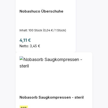
Nobashuco Überschuhe
Inhalt:
100 Stück
(0,04 € / 1 Stück)
Regulärer Preis:
4,11 €
Netto: 3,45 €
Nobasorb Saugkompressen - steril