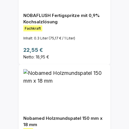
NOBAFLUSH Fertigspritze mit 0,9%
Kochsalzlösung
Fachkraft
Inhalt:
0.3 Liter
(75,17 € / 1 Liter)
Regulärer Preis:
22,55 €
Netto: 18,95 €
Nobamed Holzmundspatel 150 mm x
18 mm