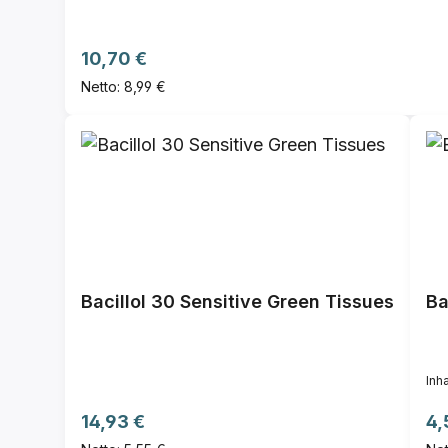
Regulärer Preis:
10,70 €
Netto: 8,99 €
Bacillol 30 Sensitive Green Tissues
Ba
Inha
Regulärer Preis:
Re
14,93 €
4,