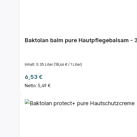
Baktolan balm pure Hautpflegebalsam - 
Inhalt:
0.35 Liter
(18,66 € / 1 Liter)
Regulärer Preis:
6,53 €
Netto: 5,49 €