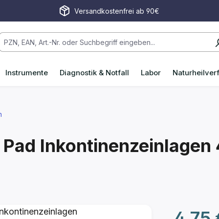
Versandkostenfrei ab 90€
Instrumente
Diagnostik & Notfall
Labor
Naturheilver
n
Pad Inkontinenzeinlagen
Regulärer P
4,75 