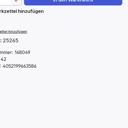
kzettel hinzufügen
ttel hinzufügen
.:
25265
mmer: 168049
142
: 4052199663586