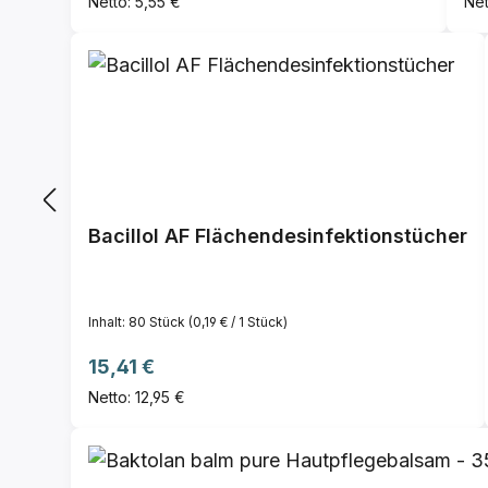
Netto: 5,55 €
Net
Bacillol AF Flächendesinfektionstücher
Inhalt:
80 Stück
(0,19 € / 1 Stück)
Regulärer Preis:
15,41 €
Netto: 12,95 €