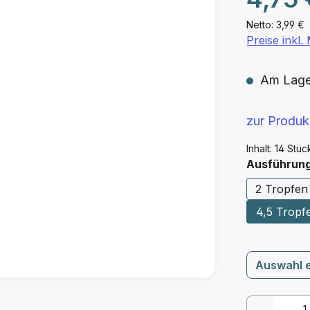
Netto: 3,99 €
Preise inkl
Am Lager 
zur Produ
Inhalt:
14 Stü
Ausführun
2 Tropfen 
4,5 Tropfe
Auswahl 
Produkt