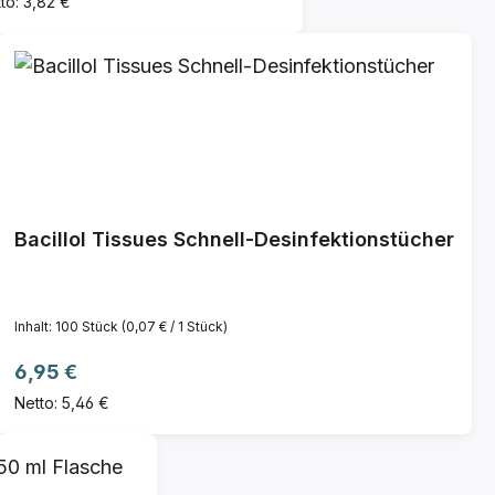
to: 3,82 €
Bacillol Tissues Schnell-Desinfektionstücher
Inhalt:
100 Stück
(0,07 € / 1 Stück)
Regulärer Preis:
6,95 €
Netto: 5,46 €