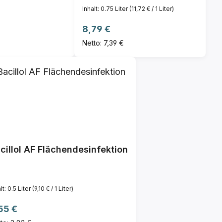
Inhalt:
0.75 Liter
(11,72 € / 1 Liter)
Regulärer Preis:
8,79 €
Netto: 7,39 €
cillol AF Flächendesinfektion
lt:
0.5 Liter
(9,10 € / 1 Liter)
gulärer Preis:
55 €