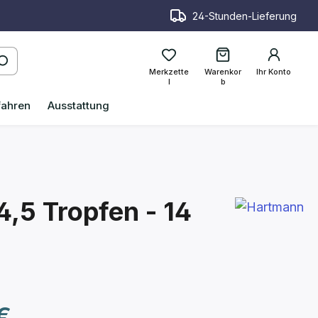
24-Stunden-Lieferung
Merkzette
Warenkor
Ihr Konto
l
b
fahren
Ausstattung
4,5 Tropfen - 14
reis:
€