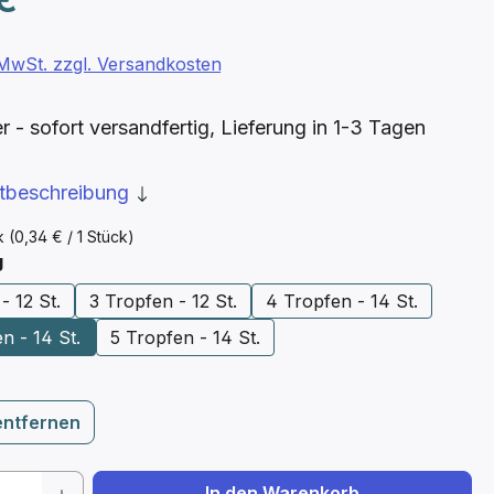
. MwSt. zzgl. Versandkosten
- sofort versandfertig, Lieferung in 1-3 Tagen
ktbeschreibung
ck
(0,34 € / 1 Stück)
auswählen
g
- 12 St.
3 Tropfen - 12 St.
4 Tropfen - 14 St.
n - 14 St.
5 Tropfen - 14 St.
entfernen
 Anzahl: Gib den gewünschten Wert ein 
In den Warenkorb