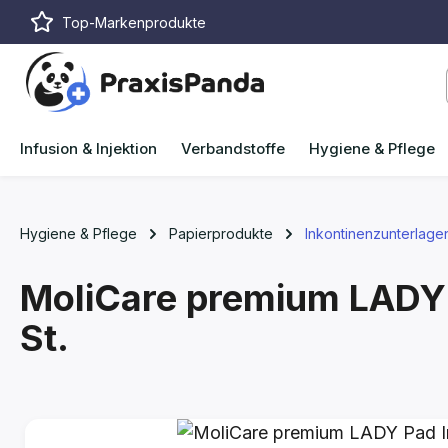
Top-Markenprodukte
m Hauptinhalt springen
Zur Suche springen
Zur Hauptnavigation springen
Infusion & Injektion
Verbandstoffe
Hygiene & Pflege
Hygiene & Pflege
Papierprodukte
Inkontinenzunterlage
MoliCare premium LADY 
St.
Bildergalerie überspringen