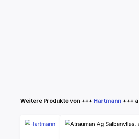
Produktgalerie überspringen
Weitere Produkte von +++
Hartmann
+++ a