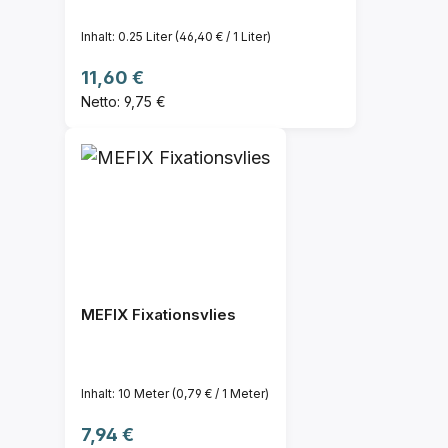
Inhalt:
0.25 Liter
(46,40 € / 1 Liter)
Regulärer Preis:
11,60 €
Netto: 9,75 €
MEFIX Fixationsvlies
Inhalt:
10 Meter
(0,79 € / 1 Meter)
Regulärer Preis:
7,94 €