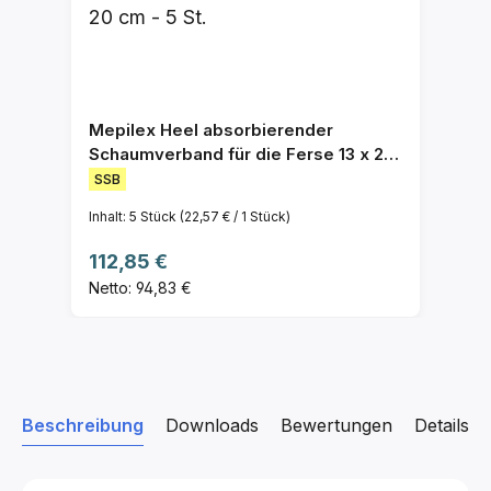
Mepilex Heel absorbierender
Schaumverband für die Ferse 13 x 20
cm - 5 St.
SSB
Inhalt:
5 Stück
(22,57 € / 1 Stück)
Regulärer Preis:
112,85 €
Netto: 94,83 €
Beschreibung
Downloads
Bewertungen
Details z