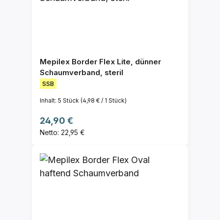
Mepilex Border Flex Lite, dünner
Schaumverband, steril
SSB
Inhalt:
5 Stück
(4,98 € / 1 Stück)
Regulärer Preis:
24,90 €
Netto: 22,95 €