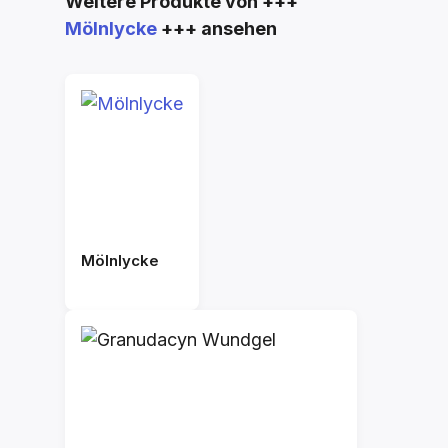
Produktgalerie überspringen
Weitere Produkte von +++
Mölnlycke
+++ ansehen
Mölnlycke