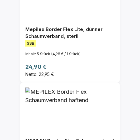
Mepilex Border Flex Lite, dünner
Schaumverband, steril
SSB
Inhalt:
5 Stück
(4,98 € / 1 Stück)
Regulärer Preis:
24,90 €
Netto: 22,95 €