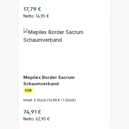
Regulärer Preis:
17,79 €
Netto: 14,95 €
Mepilex Border Sacrum
Schaumverband
SSB
Inhalt:
5 Stück
(14,98 € / 1 Stück)
Regulärer Preis:
74,91 €
Netto: 62,95 €