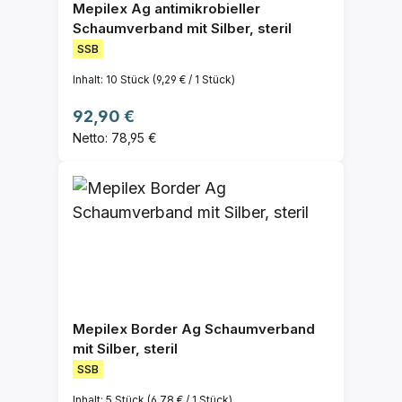
Mepilex Ag antimikrobieller
Schaumverband mit Silber, steril
SSB
Inhalt:
10 Stück
(9,29 € / 1 Stück)
Regulärer Preis:
92,90 €
Netto: 78,95 €
Mepilex Border Ag Schaumverband
mit Silber, steril
SSB
Inhalt:
5 Stück
(6,78 € / 1 Stück)