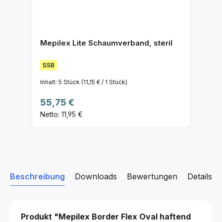
Mepilex Lite Schaumverband, steril
SSB
Inhalt:
5 Stück
(11,15 € / 1 Stück)
Regulärer Preis:
55,75 €
Netto: 11,95 €
Beschreibung
Downloads
Bewertungen
Details z
Produkt "Mepilex Border Flex Oval haftend