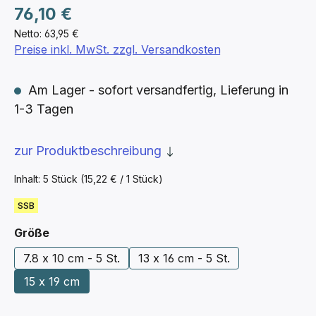
Regulärer Preis:
76,10 €
Netto: 63,95 €
Preise inkl. MwSt. zzgl. Versandkosten
Am Lager - sofort versandfertig, Lieferung in
1-3 Tagen
zur Produktbeschreibung
Inhalt:
5 Stück
(15,22 € / 1 Stück)
SSB
auswählen
Größe
7.8 x 10 cm - 5 St.
13 x 16 cm - 5 St.
15 x 19 cm