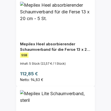
Mepilex Heel absorbierender
Schaumverband für die Ferse 13 x 20
cm - 5 St.
SSB
Inhalt:
5 Stück
(22,57 € / 1 Stück)
Regulärer Preis:
112,85 €
Netto: 94,83 €