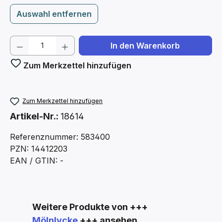
Auswahl entfernen
Produkt Anzahl: Gib den gewünschten We
In den Warenkorb
Zum Merkzettel hinzufügen
Zum Merkzettel hinzufügen
Artikel-Nr.:
18614
Referenznummer: 583400
PZN: 14412203
EAN / GTIN: -
Produktgalerie überspringen
Weitere Produkte von +++
Mölnlycke
+++ ansehen