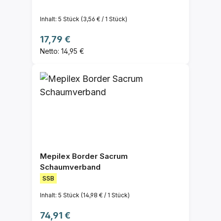
haftend ohne PZN
Inhalt:
5 Stück
(3,56 € / 1 Stück)
Regulärer Preis:
17,79 €
Netto: 14,95 €
Mepilex Border Sacrum
Schaumverband
SSB
Inhalt:
5 Stück
(14,98 € / 1 Stück)
Regulärer Preis:
74,91 €