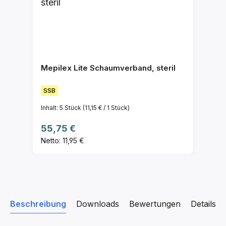
Mepilex Lite Schaumverband, steril
SSB
Inhalt:
5 Stück
(11,15 € / 1 Stück)
Regulärer Preis:
55,75 €
Netto: 11,95 €
Beschreibung
Downloads
Bewertungen
Details z