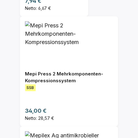
Regulärer Preis:
7,94 €
Netto: 6,67 €
Mepi Press 2 Mehrkomponenten-
Kompressionssystem
SSB
Regulärer Preis:
34,00 €
Netto: 28,57 €