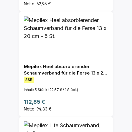
Netto: 62,95 €
Mepilex Heel absorbierender
Schaumverband für die Ferse 13 x 20
cm - 5 St.
SSB
Inhalt:
5 Stück
(22,57 € / 1 Stück)
Regulärer Preis:
112,85 €
Netto: 94,83 €