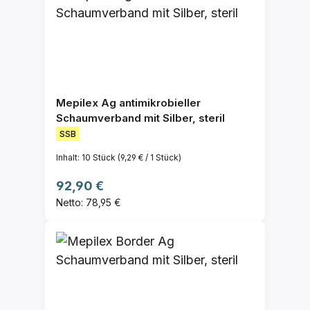
Mepilex Ag antimikrobieller
Schaumverband mit Silber, steril
SSB
Inhalt:
10 Stück
(9,29 € / 1 Stück)
Regulärer Preis:
92,90 €
Netto: 78,95 €