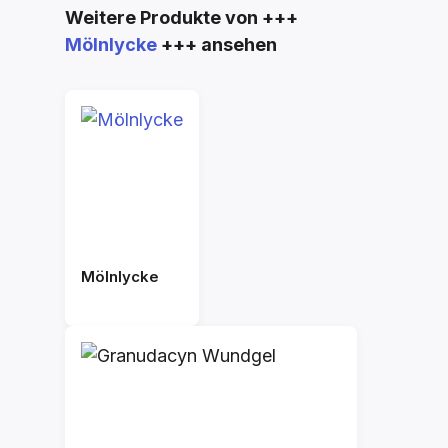
Produktgalerie überspringen
Weitere Produkte von +++
Mölnlycke
+++ ansehen
Mölnlycke