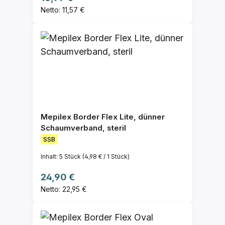
Netto: 11,57 €
Mepilex Border Flex Lite, dünner
Schaumverband, steril
SSB
Inhalt:
5 Stück
(4,98 € / 1 Stück)
Regulärer Preis:
24,90 €
Netto: 22,95 €