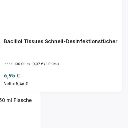
Bacillol Tissues Schnell-Desinfektionstücher
Inhalt:
100 Stück
(0,07 € / 1 Stück)
Regulärer Preis:
6,95 €
Netto: 5,46 €