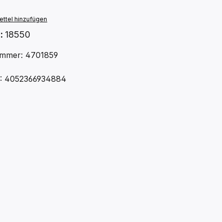
ttel hinzufügen
.:
18550
mmer: 4701859
: 4052366934884