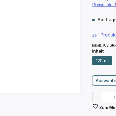
Preise inkl
Am Lager 
zur Produ
Inhalt:
108 St
ausw
Inhalt
120 ml
Auswahl 
Produkt
Zum Mer