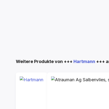
Produktgalerie überspringen
Weitere Produkte von +++
Hartmann
+++ a