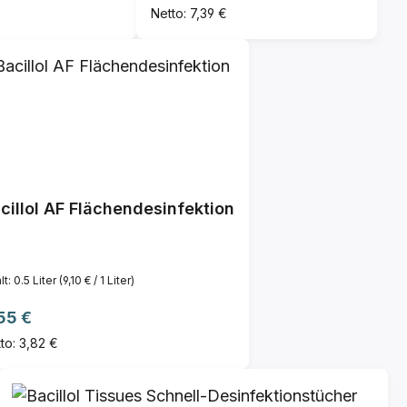
Netto: 7,39 €
cillol AF Flächendesinfektion
lt:
0.5 Liter
(9,10 € / 1 Liter)
gulärer Preis:
55 €
to: 3,82 €