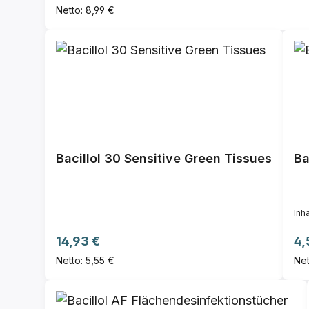
Netto: 8,99 €
Bacillol 30 Sensitive Green Tissues
Ba
Inha
Regulärer Preis:
Re
14,93 €
4,
Netto: 5,55 €
Net