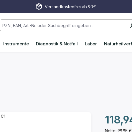
Versandkostenfrei ab 90€
Instrumente
Diagnostik & Notfall
Labor
Naturheilver
Regulärer P
118,9
Netto: 99,95 €