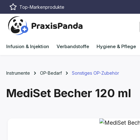
Top-Markenprodukte
m Hauptinhalt springen
Zur Suche springen
Zur Hauptnavigation springen
Infusion & Injektion
Verbandstoffe
Hygiene & Pflege
Instrumente
OP-Bedarf
Sonstiges OP-Zubehör
MediSet Becher
120 ml
Bildergalerie überspringen