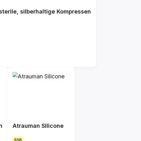
terile, silberhaltige Kompressen
n
Atrauman Silicone
SSB