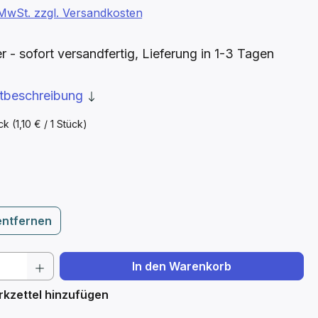
. MwSt. zzgl. Versandkosten
- sofort versandfertig, Lieferung in 1-3 Tagen
ktbeschreibung
ück
(1,10 € / 1 Stück)
ählen
entfernen
 Anzahl: Gib den gewünschten Wert ein 
In den Warenkorb
kzettel hinzufügen