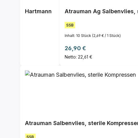
Hartmann
Atrauman Ag Salbenvlies, s
SSB
Inhalt:
10 Stück
(2,69 € / 1 Stück)
Regulärer Preis:
26,90 €
Netto: 22,61 €
Atrauman Salbenvlies, sterile Kompresse
SSB