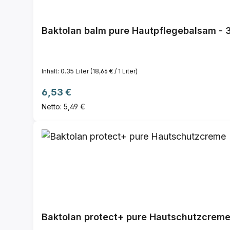
Baktolan balm pure Hautpflegebalsam - 
Inhalt:
0.35 Liter
(18,66 € / 1 Liter)
Regulärer Preis:
6,53 €
Netto: 5,49 €
Baktolan protect+ pure Hautschutzcrem