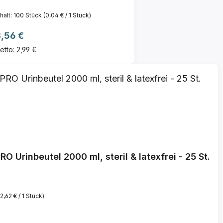
nhalt:
100 Stück
(0,04 € / 1 Stück)
egulärer Preis:
,56 €
etto: 2,99 €
RO Urinbeutel 2000 ml, steril & latexfrei - 25 St.
(2,62 € / 1 Stück)
reis: