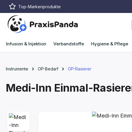
Top-Markenprodukte
m Hauptinhalt springen
Zur Suche springen
Zur Hauptnavigation springen
Infusion & Injektion
Verbandstoffe
Hygiene & Pflege
Instrumente
OP-Bedarf
OP-Rasierer
Medi-Inn Einmal-Rasiere
Bildergalerie überspringen