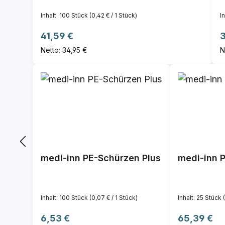
Inhalt:
100 Stück
(0,42 € / 1 Stück)
I
Regulärer Preis:
R
41,59 €
3
Netto: 34,95 €
N
medi-inn PE-Schürzen Plus
medi-inn P
Inhalt:
100 Stück
(0,07 € / 1 Stück)
Inhalt:
25 Stück
Regulärer Preis:
Regulärer P
6,53 €
65,39 €