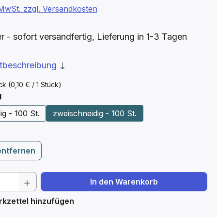
. MwSt. zzgl. Versandkosten
- sofort versandfertig, Lieferung in 1-3 Tagen
ktbeschreibung
ück
(0,10 € / 1 Stück)
auswählen
g
ig - 100 St.
zweischneidig - 100 St.
entfernen
 Anzahl: Gib den gewünschten Wert ein 
In den Warenkorb
kzettel hinzufügen