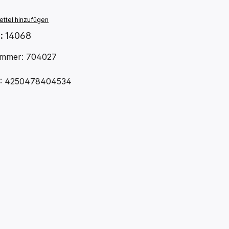
ttel hinzufügen
.:
14068
ummer: 704027
N: 4250478404534