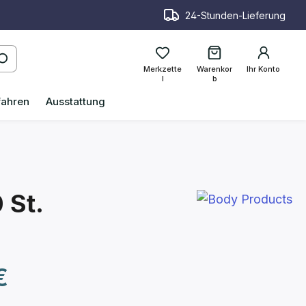
24-Stunden-Lieferung
Merkzette
Warenkor
Ihr Konto
l
b
fahren
Ausstattung
 St.
reis:
€