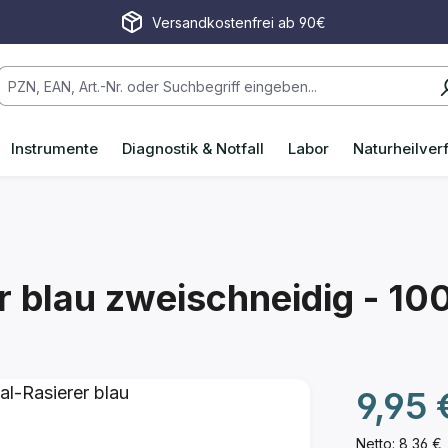
Versandkostenfrei ab 90€
Instrumente
Diagnostik & Notfall
Labor
Naturheilver
r blau
zweischneidig - 100
Regulärer P
9,95 
Netto: 8,36 €