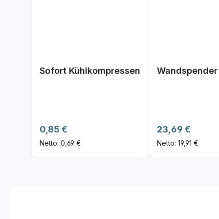
Sofort Kühlkompressen
Wandspender 
Regulärer Preis:
Regulärer Preis
0,85 €
23,69 €
Netto: 0,69 €
Netto: 19,91 €