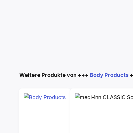
Produktgalerie überspringen
Weitere Produkte von +++
Body Products
+