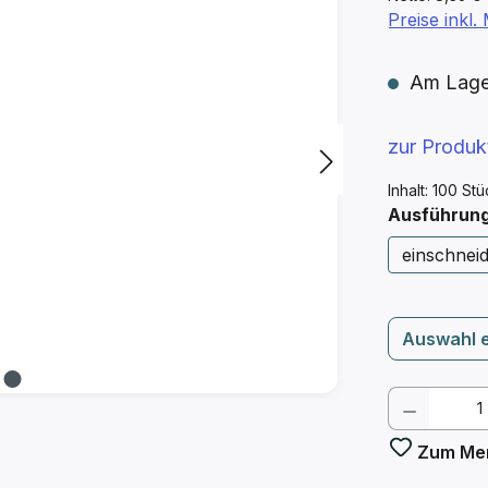
Preise inkl
Am Lager 
zur Produ
Inhalt:
100 St
Ausführun
einschneid
Auswahl 
Produkt
Zum Mer