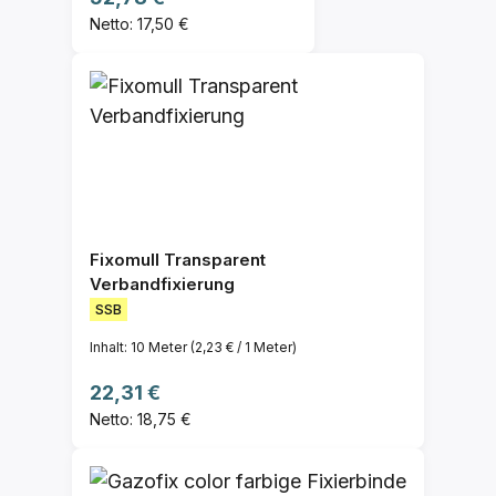
Netto: 17,50 €
Fixomull Transparent
Verbandfixierung
SSB
Inhalt:
10 Meter
(2,23 € / 1 Meter)
Regulärer Preis:
22,31 €
Netto: 18,75 €