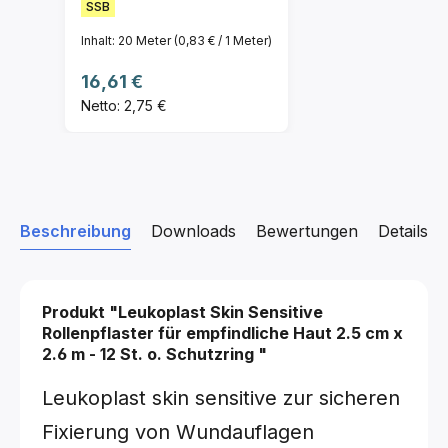
SSB
Inhalt:
20 Meter
(0,83 € / 1 Meter)
Regulärer Preis:
16,61 €
Netto: 2,75 €
Beschreibung
Downloads
Bewertungen
Details z
Produkt "Leukoplast Skin Sensitive
Rollenpflaster für empfindliche Haut
2.5 cm x
2.6 m - 12 St. o. Schutzring
"
Leukoplast skin sensitive zur sicheren
Fixierung von Wundauflagen