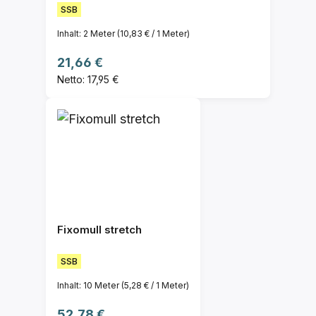
SSB
Inhalt:
2 Meter
(10,83 € / 1 Meter)
Regulärer Preis:
21,66 €
Netto: 17,95 €
Fixomull stretch
SSB
Inhalt:
10 Meter
(5,28 € / 1 Meter)
Regulärer Preis:
52,78 €