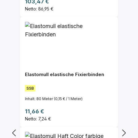
Regulärer Preis:
103,47 €
Netto: 86,95 €
Elastomull elastische Fixierbinden
SSB
Inhalt:
80 Meter
(0,15 € / 1 Meter)
Regulärer Preis:
11,66 €
Netto: 7,24 €