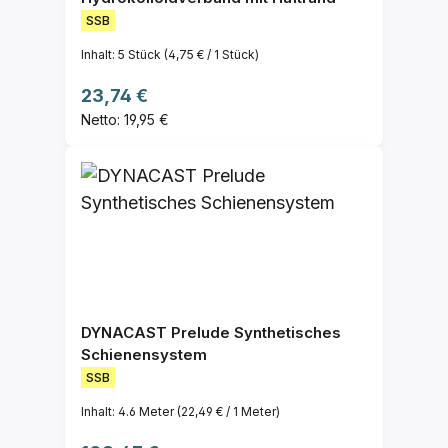
SSB
Inhalt:
5 Stück
(4,75 € / 1 Stück)
Regulärer Preis:
23,74 €
Netto: 19,95 €
DYNACAST Prelude Synthetisches
Schienensystem
SSB
Inhalt:
4.6 Meter
(22,49 € / 1 Meter)