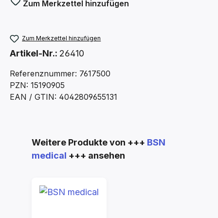
Zum Merkzettel hinzufügen
Zum Merkzettel hinzufügen
Artikel-Nr.:
26410
Referenznummer: 7617500
PZN: 15190905
EAN / GTIN: 4042809655131
Produktgalerie überspringen
Weitere Produkte von +++
BSN
medical
+++ ansehen