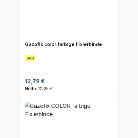
Gazofix color farbige Fixierbinde
SSB
Regulärer Preis:
12,79 €
Netto: 10,25 €