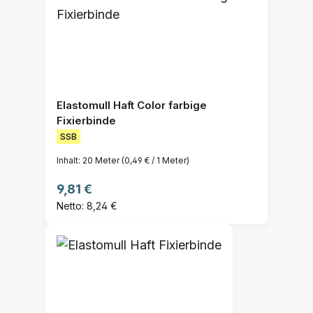
Elastomull Haft Color farbige
Fixierbinde
SSB
Inhalt:
20 Meter
(0,49 € / 1 Meter)
Regulärer Preis:
9,81 €
Netto: 8,24 €