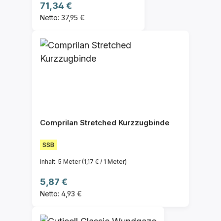
Regulärer Preis:
71,34 €
Netto: 37,95 €
Comprilan Stretched Kurzzugbinde
SSB
Inhalt:
5 Meter
(1,17 € / 1 Meter)
Regulärer Preis:
5,87 €
Netto: 4,93 €