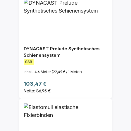
DYNACAST Prelude Synthetisches
Schienensystem
SSB
Inhalt:
4.6 Meter
(22,49 € / 1 Meter)
Regulärer Preis:
103,47 €
Netto: 86,95 €