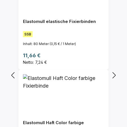
Elastomull elastische Fixierbinden
SSB
Inhalt:
80 Meter
(0,15 € / 1 Meter)
Regulärer Preis:
11,66 €
Netto: 7,24 €
Elastomull Haft Color farbige