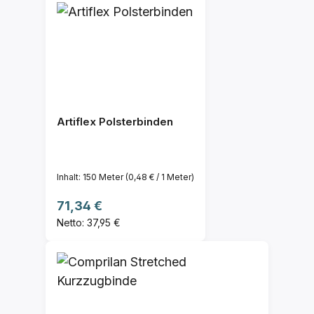
Artiflex Polsterbinden
Inhalt:
150 Meter
(0,48 € / 1 Meter)
Regulärer Preis:
71,34 €
Netto: 37,95 €