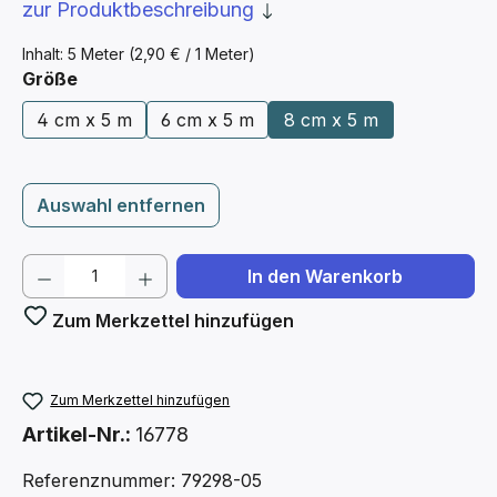
zur Produktbeschreibung
Inhalt:
5 Meter
(2,90 € / 1 Meter)
auswählen
Größe
4 cm x 5 m
6 cm x 5 m
8 cm x 5 m
Auswahl entfernen
Produkt Anzahl: Gib den gewünschten We
In den Warenkorb
Zum Merkzettel hinzufügen
Zum Merkzettel hinzufügen
Artikel-Nr.:
16778
Referenznummer: 79298-05