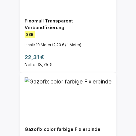
Fixomull Transparent
Verbandfixierung
SSB
Inhalt:
10 Meter
(2,23 € / 1 Meter)
Regulärer Preis:
22,31 €
Netto: 18,75 €
Gazofix color farbige Fixierbinde