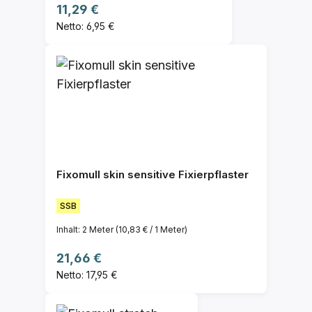
Regulärer Preis:
11,29 €
Netto: 6,95 €
Fixomull skin sensitive Fixierpflaster
SSB
Inhalt:
2 Meter
(10,83 € / 1 Meter)
Regulärer Preis:
21,66 €
Netto: 17,95 €