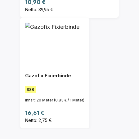
Regulärer Preis:
10,90 €
Netto: 39,95 €
Gazofix Fixierbinde
SSB
Inhalt:
20 Meter
(0,83 € / 1 Meter)
Regulärer Preis:
16,61 €
Netto: 2,75 €