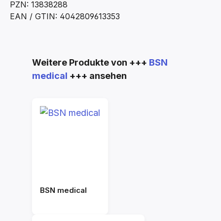
PZN: 13838288
EAN / GTIN: 4042809613353
Produktgalerie überspringen
Weitere Produkte von +++
BSN
medical
+++ ansehen
BSN medical