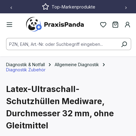
Top-Markenprodukte
Zum Hauptinhalt springen
Diagnostik & Notfall
Allgemeine Diagnostik
Diagnostik Zubehör
Latex-Ultraschall-
Schutzhüllen Mediware,
Durchmesser 32 mm, ohne
Gleitmittel