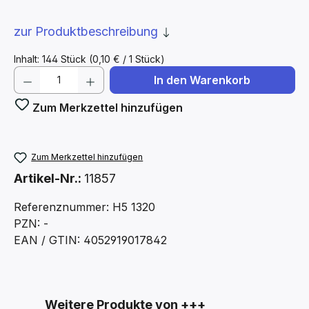
zur Produktbeschreibung
Inhalt:
144 Stück
(0,10 € / 1 Stück)
Produkt Anzahl: Gib den gewünschten We
In den Warenkorb
Zum Merkzettel hinzufügen
Zum Merkzettel hinzufügen
Artikel-Nr.:
11857
Referenznummer: H5 1320
PZN: -
EAN / GTIN: 4052919017842
Produktgalerie überspringen
Weitere Produkte von +++