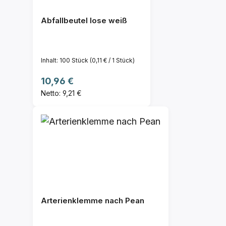
Abfallbeutel lose weiß
Inhalt:
100 Stück
(0,11 € / 1 Stück)
Regulärer Preis:
10,96 €
Netto: 9,21 €
Arterienklemme nach Pean