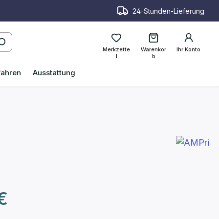
24-Stunden-Lieferung
Merkzette
Warenkor
Ihr Konto
l
b
fahren
Ausstattung
reis:
€