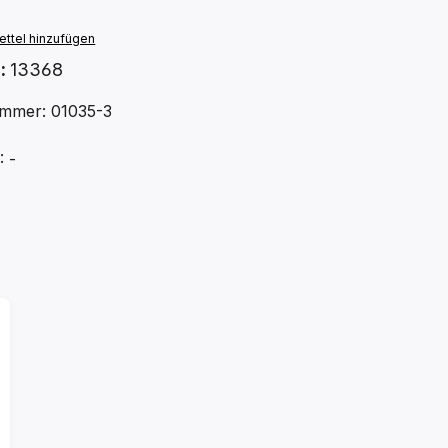
ttel hinzufügen
.:
13368
mmer: 01035-3
 -