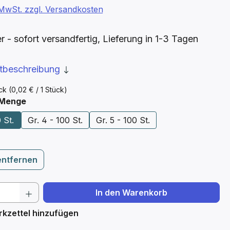
. MwSt. zzgl. Versandkosten
- sofort versandfertig, Lieferung in 1-3 Tagen
ktbeschreibung
ück
(0,02 € / 1 Stück)
auswählen
 Menge
 St.
Gr. 4 - 100 St.
Gr. 5 - 100 St.
entfernen
 Anzahl: Gib den gewünschten Wert ein 
In den Warenkorb
kzettel hinzufügen