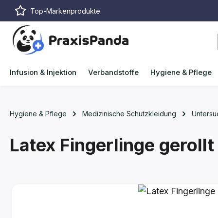
Top-Markenprodukte
m Hauptinhalt springen
Zur Suche springen
Zur Hauptnavigation springen
Infusion & Injektion
Verbandstoffe
Hygiene & Pflege
Hygiene & Pflege
Medizinische Schutzkleidung
Unters
Latex Fingerlinge geroll
Bildergalerie überspringen