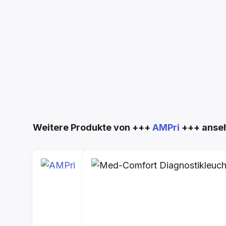
Produktgalerie überspringen
Weitere Produkte von +++
AMPri
+++ anse