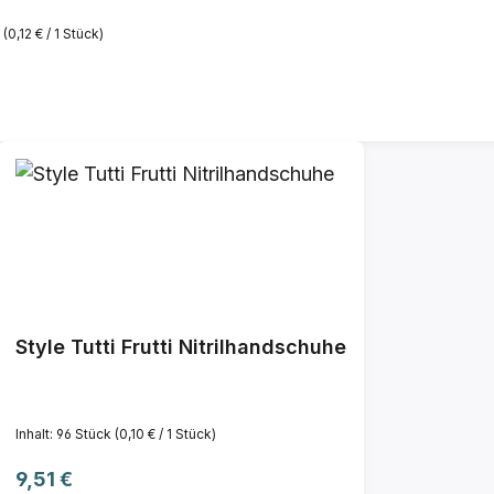
k
(0,12 € / 1 Stück)
reis:
Style Tutti Frutti Nitrilhandschuhe
Inhalt:
96 Stück
(0,10 € / 1 Stück)
Regulärer Preis:
9,51 €