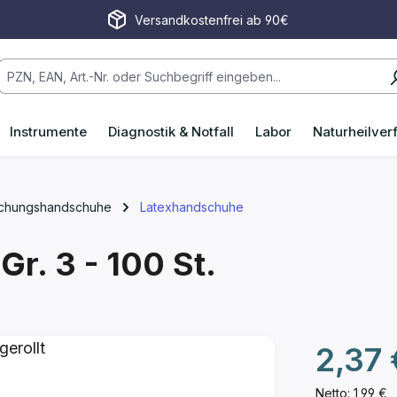
Versandkostenfrei ab 90€
Instrumente
Diagnostik & Notfall
Labor
Naturheilver
uchungshandschuhe
Latexhandschuhe
t
Gr. 3 - 100 St.
Regulärer P
2,37 
Netto: 1,99 €