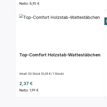
Netto: 8,95 €
Top-Comfort Holzstab-Wattestäbchen
Inhalt:
50 Stück
(0,05 € / 1 Stück)
Regulärer Preis:
2,37 €
Netto: 1,99 €