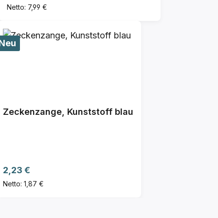
Netto: 7,99 €
Neu
Zeckenzange, Kunststoff blau
Regulärer Preis:
2,23 €
Netto: 1,87 €