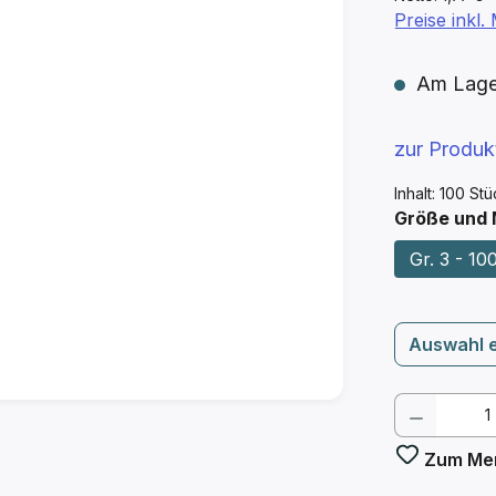
Preise inkl
Am Lager 
zur Produ
Inhalt:
100 St
Größe und
Gr. 3 - 100
Auswahl 
Produkt
Zum Mer