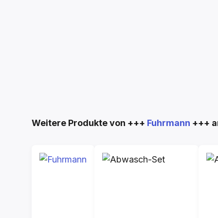
Produktgalerie überspringen
Weitere Produkte von +++
Fuhrmann
+++ a