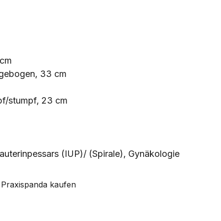
 cm
r, gebogen, 33 cm
pf/stumpf, 23 cm
rauterinpessars (IUP)/ (Spirale), Gynäkologie
 Praxispanda kaufen