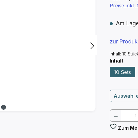
Preise inkl
Am Lager 
zur Produ
Inhalt:
10 Stü
ausw
Inhalt
10 Sets
Auswahl 
Produkt
Zum Mer