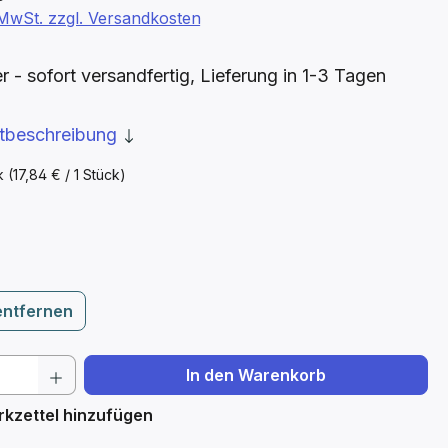
. MwSt. zzgl. Versandkosten
- sofort versandfertig, Lieferung in 1-3 Tagen
ktbeschreibung
ck
(17,84 € / 1 Stück)
ählen
entfernen
 Anzahl: Gib den gewünschten Wert ein 
In den Warenkorb
kzettel hinzufügen