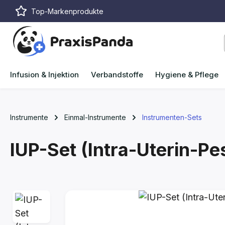
Top-Markenprodukte
m Hauptinhalt springen
Zur Suche springen
Zur Hauptnavigation springen
Infusion & Injektion
Verbandstoffe
Hygiene & Pflege
Instrumente
Einmal-Instrumente
Instrumenten-Sets
IUP-Set (Intra-Uterin-Pe
Bildergalerie überspringen