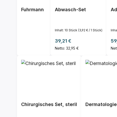
Fuhrmann
Abwasch-Set
Ad
Inhalt:
10 Stück
(3,92 € / 1 Stück)
Inha
Regulärer Preis:
Reg
39,21 €
59
Netto: 32,95 €
Net
Chirurgisches Set, steril
Dermatologie-