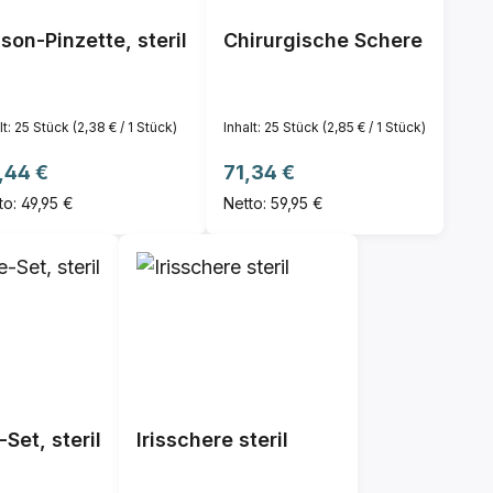
son-Pinzette, steril
Chirurgische Schere
lt:
25 Stück
(2,38 € / 1 Stück)
Inhalt:
25 Stück
(2,85 € / 1 Stück)
ulärer Preis:
Regulärer Preis:
,44 €
71,34 €
to: 49,95 €
Netto: 59,95 €
Set, steril
Irisschere steril