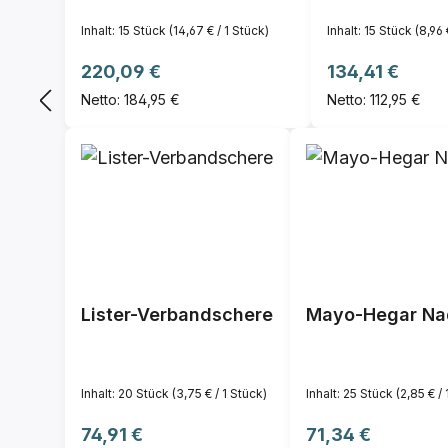
Inhalt:
15 Stück
(14,67 € / 1 Stück)
Inhalt:
15 Stück
(8,96 
Regulärer Preis:
Regulärer Preis
220,09 €
134,41 €
Netto: 184,95 €
Netto: 112,95 €
Lister-Verbandschere
Mayo-Hegar Nade
Inhalt:
20 Stück
(3,75 € / 1 Stück)
Inhalt:
25 Stück
(2,85 € /
Regulärer Preis:
Regulärer Preis:
74,91 €
71,34 €