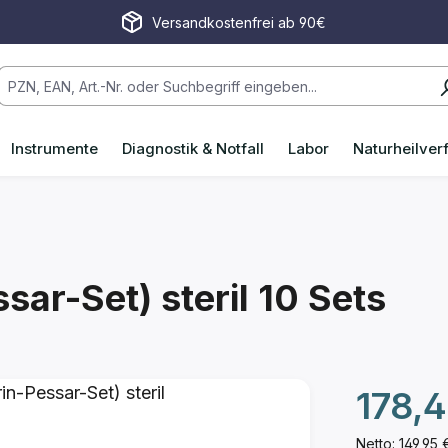
Versandkostenfrei ab 90€
Instrumente
Diagnostik & Notfall
Labor
Naturheilver
ssar-Set) steril
10 Sets
Regulärer P
178,
Netto: 149,95 