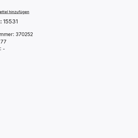
ttel hinzufügen
.:
15531
mmer: 370252
177
 -